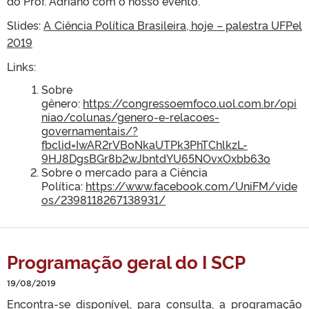
do Prof. Adriano com o nosso evento.
Slides:
A Ciência Política Brasileira, hoje – palestra UFPel
2019
Links:
Sobre
gênero:
https://congressoemfoco.uol.com.br/opi
niao/colunas/genero-e-relacoes-
governamentais/?
fbclid=IwAR2rVBoNkaUTPk3PhTChlkzL-
9HJ8DgsBGr8b2wJbntdYU65NOvxOxbb63o
Sobre o mercado para a Ciência
Política:
https://www.facebook.com/UniFM/vide
os/2398118267138931/
Programação geral do I SCP
19/08/2019
Encontra-se disponível, para consulta, a programação