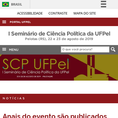
BRASIL
Simplifique!
ACESSIBILIDADE
CONTRASTE
MAPA DO SITE
Comunica BR
PORTAL UFPEL
Participe
ACESSO À INFORMAÇÃO
I Seminário de Ciência Política da UFPel
Acesso à informação
Pelotas (RS), 22 e 23 de agosto de 2019
AUDITORIA
Legislação
COBALTO
MENU
Canais
CONCURSOS
EDITAIS
INTERNACIONAL
OUVIDORIA
PORTARIAS
NOTÍCIAS
TELEFONES
Anais do evento são publicados