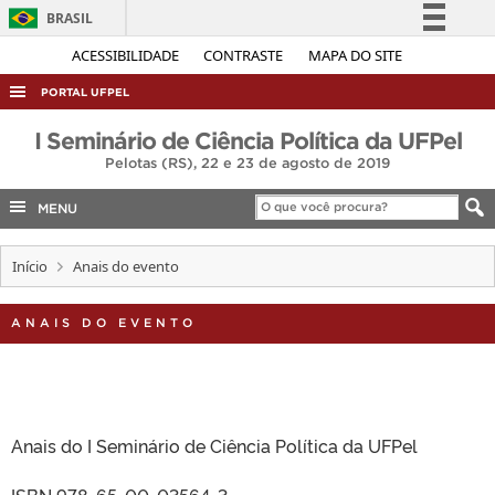
BRASIL
Simplifique!
ACESSIBILIDADE
CONTRASTE
MAPA DO SITE
Comunica BR
PORTAL UFPEL
Participe
ACESSO À INFORMAÇÃO
I Seminário de Ciência Política da UFPel
Acesso à informação
Pelotas (RS), 22 e 23 de agosto de 2019
AUDITORIA
Legislação
COBALTO
MENU
Canais
CONCURSOS
Início
Anais do evento
EDITAIS
INTERNACIONAL
ANAIS DO EVENTO
OUVIDORIA
PORTARIAS
TELEFONES
Anais do I Seminário de Ciência Política da UFPel