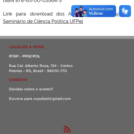
ISBN 978-65-00-03564-3
Link para download dos Anais do evento:
Anais I
Seminário de Ciência Política UFPel
LOCALIZE A UFPEL
IFISP - PPGCPOL
Rua Cel. Alberto Rosa, 154 - Centro
Pelotas - RS, Brasil - 96010-770
CONTATO
Dúvidas sobre o evento?
Escreva para scpufpel@gmail.com