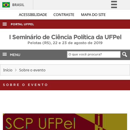
BRASIL
Simplifique!
ACESSIBILIDADE
CONTRASTE
MAPA DO SITE
Comunica BR
PORTAL UFPEL
Participe
ACESSO À INFORMAÇÃO
I Seminário de Ciência Política da UFPel
Acesso à informação
Pelotas (RS), 22 e 23 de agosto de 2019
AUDITORIA
Legislação
COBALTO
MENU
Canais
CONCURSOS
Início
Sobre o evento
EDITAIS
INTERNACIONAL
SOBRE O EVENTO
OUVIDORIA
PORTARIAS
TELEFONES