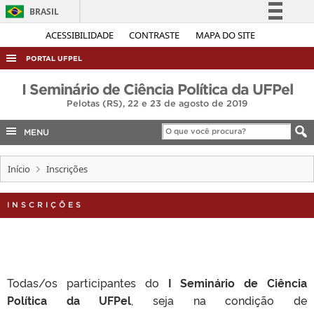
BRASIL
Simplifique!
ACESSIBILIDADE
CONTRASTE
MAPA DO SITE
Comunica BR
PORTAL UFPEL
Participe
ACESSO À INFORMAÇÃO
I Seminário de Ciência Política da UFPel
Acesso à informação
Pelotas (RS), 22 e 23 de agosto de 2019
AUDITORIA
Legislação
COBALTO
MENU
Canais
CONCURSOS
Início
Inscrições
EDITAIS
INTERNACIONAL
INSCRIÇÕES
OUVIDORIA
PORTARIAS
TELEFONES
Todas/os participantes do
I Seminário de Ciência
Política da UFPel
, seja na condição de