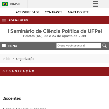
BRASIL
Simplifique!
ACESSIBILIDADE
CONTRASTE
MAPA DO SITE
Comunica BR
PORTAL UFPEL
Participe
ACESSO À INFORMAÇÃO
I Seminário de Ciência Política da UFPel
Acesso à informação
Pelotas (RS), 22 e 23 de agosto de 2019
AUDITORIA
Legislação
COBALTO
MENU
Canais
CONCURSOS
Início
Organização
EDITAIS
INTERNACIONAL
ORGANIZAÇÃO
OUVIDORIA
PORTARIAS
TELEFONES
Discentes