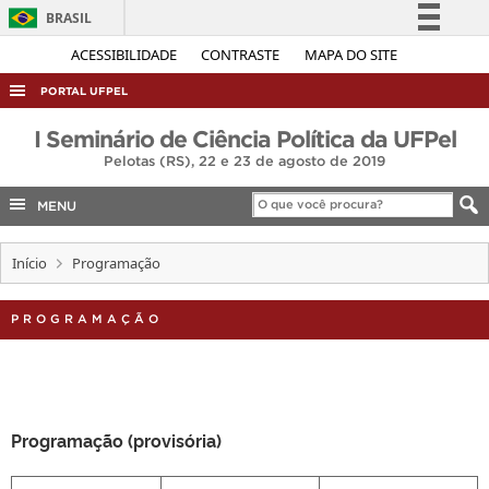
BRASIL
Simplifique!
ACESSIBILIDADE
CONTRASTE
MAPA DO SITE
Comunica BR
PORTAL UFPEL
Participe
ACESSO À INFORMAÇÃO
I Seminário de Ciência Política da UFPel
Acesso à informação
Pelotas (RS), 22 e 23 de agosto de 2019
AUDITORIA
Legislação
COBALTO
MENU
Canais
CONCURSOS
Início
Programação
EDITAIS
INTERNACIONAL
PROGRAMAÇÃO
OUVIDORIA
PORTARIAS
TELEFONES
Programação (provisória)