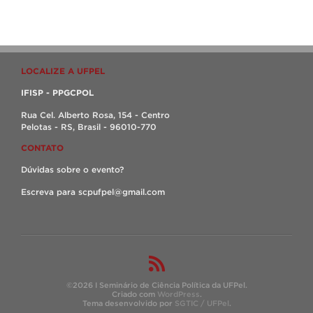
LOCALIZE A UFPEL
IFISP - PPGCPOL
Rua Cel. Alberto Rosa, 154 - Centro
Pelotas - RS, Brasil - 96010-770
CONTATO
Dúvidas sobre o evento?
Escreva para scpufpel@gmail.com
©2026 I Seminário de Ciência Política da UFPel.
Criado com
WordPress
.
Tema desenvolvido por
SGTIC / UFPel
.