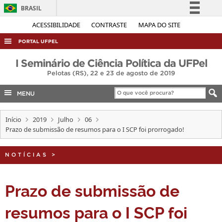
BRASIL
Simplifique!
ACESSIBILIDADE
CONTRASTE
MAPA DO SITE
Comunica BR
PORTAL UFPEL
Participe
ACESSO À INFORMAÇÃO
I Seminário de Ciência Política da UFPel
Acesso à informação
Pelotas (RS), 22 e 23 de agosto de 2019
AUDITORIA
Legislação
COBALTO
MENU
Canais
CONCURSOS
Início
2019
Julho
06
EDITAIS
Prazo de submissão de resumos para o I SCP foi prorrogado!
INTERNACIONAL
NOTÍCIAS
>
OUVIDORIA
PORTARIAS
Prazo de submissão de
TELEFONES
resumos para o I SCP foi