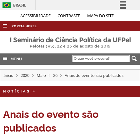
BRASIL
Simplifique!
ACESSIBILIDADE
CONTRASTE
MAPA DO SITE
Comunica BR
PORTAL UFPEL
Participe
ACESSO À INFORMAÇÃO
I Seminário de Ciência Política da UFPel
Acesso à informação
Pelotas (RS), 22 e 23 de agosto de 2019
AUDITORIA
Legislação
COBALTO
MENU
Canais
CONCURSOS
Início
2020
Maio
26
Anais do evento são publicados
EDITAIS
INTERNACIONAL
NOTÍCIAS
>
OUVIDORIA
Anais do evento são
PORTARIAS
TELEFONES
publicados