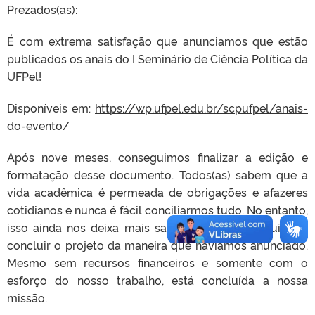
Prezados(as):
É com extrema satisfação que anunciamos que estão
publicados os anais do I Seminário de Ciência Política da
UFPel!
Disponíveis em:
https://wp.ufpel.edu.br/scpufpel/anais-
do-evento/
Após nove meses, conseguimos finalizar a edição e
formatação desse documento. Todos(as) sabem que a
vida acadêmica é permeada de obrigações e afazeres
cotidianos e nunca é fácil conciliarmos tudo. No entanto,
isso ainda nos deixa mais satisfeitos de conseguirmos
concluir o projeto da maneira que havíamos anunciado.
Mesmo sem recursos financeiros e somente com o
esforço do nosso trabalho, está concluída a nossa
missão.