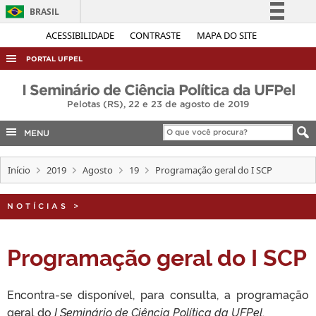
BRASIL
Simplifique!
ACESSIBILIDADE
CONTRASTE
MAPA DO SITE
Comunica BR
PORTAL UFPEL
Participe
ACESSO À INFORMAÇÃO
I Seminário de Ciência Política da UFPel
Acesso à informação
Pelotas (RS), 22 e 23 de agosto de 2019
AUDITORIA
Legislação
COBALTO
MENU
Canais
CONCURSOS
Início
2019
Agosto
19
Programação geral do I SCP
EDITAIS
INTERNACIONAL
NOTÍCIAS
>
OUVIDORIA
Programação geral do I SCP
PORTARIAS
TELEFONES
Encontra-se disponível, para consulta, a programação
geral do
I Seminário de Ciência Política da UFPel
.