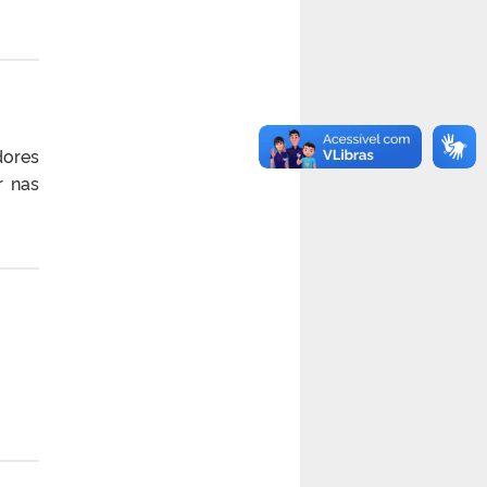
dores
r nas