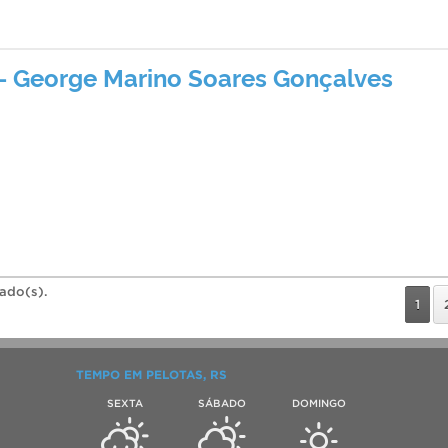
– George Marino Soares Gonçalves
rado(s).
1
TEMPO EM PELOTAS, RS
SEXTA
SÁBADO
DOMINGO