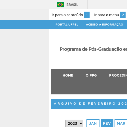
BRASIL
Ir para o conteúdo
1
Ir para o menu
2
PORTAL UFPEL
ACESSO À INFORMAÇÃO
Programa de Pós-Graduação em
HOME
O PPG
PROCEDI
ARQUIVO DE FEVEREIRO 20
JAN
FEV
MAR