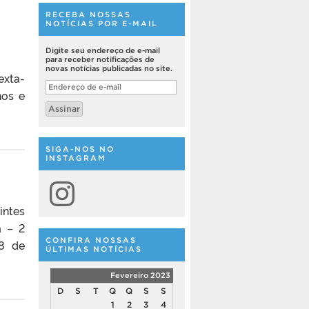
RECEBA NOSSAS
NOTÍCIAS POR E-MAIL
Digite seu endereço de e-mail
para receber notificações de
novas notícias publicadas no site.
exta-
Endereço
nos e
de
e-
Assinar
mail
SIGA-NOS NO
INSTAGRAM
Instagram
intes
a – 2
CONFIRA NOSSAS
28 de
ÚLTIMAS NOTÍCIAS
Fevereiro 2023
D
S
T
Q
Q
S
S
1
2
3
4