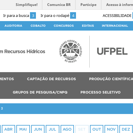
Simplifique!
Comunica BR
Participe
Acesso à infor
Ir para a busca
3
Ir para o rodapé
4
ACESSIBILIDADE
AUDITORIA
COBALTO
CONCURSOS
EDITAIS
INTERNACIONAL
 Recursos Hídricos
MENTOS
CAPTAÇÃO DE RECURSOS
PRODUÇÃO CIENTÍFIC
GRUPOS DE PESQUISA/CNPQ
PROCESSO SELETIVO
23
ABR
MAI
JUN
JUL
AGO
SET
OUT
NOV
DEZ