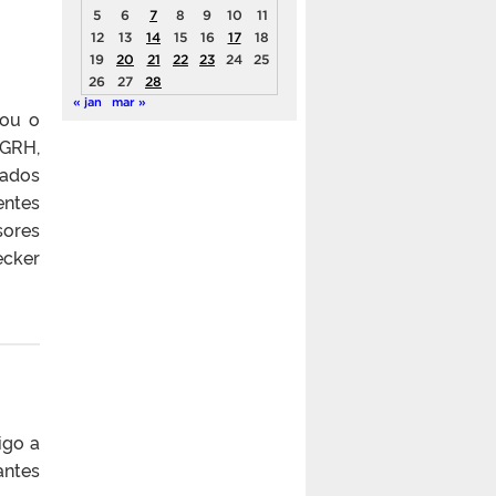
5
6
7
8
9
10
11
12
13
14
15
16
17
18
19
20
21
22
23
24
25
26
27
28
« jan
mar »
iou o
PGRH,
dados
entes
sores
ecker
igo a
antes