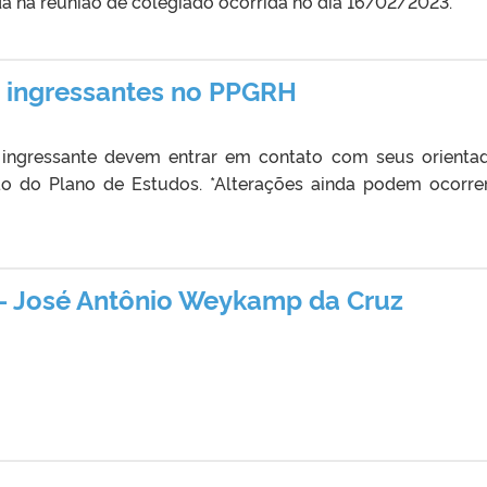
a na reunião de colegiado ocorrida no dia 16/02/2023.
s ingressantes no PPGRH
ngressante devem entrar em contato com seus orienta
ção do Plano de Estudos. *Alterações ainda podem ocorre
s.
– José Antônio Weykamp da Cruz