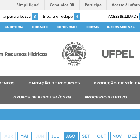
Simplifique!
Comunica BR
Participe
Acesso à infor
Ir para a busca
3
Ir para o rodapé
4
ACESSIBILIDADE
AUDITORIA
COBALTO
CONCURSOS
EDITAIS
INTERNACIONAL
 Recursos Hídricos
MENTOS
CAPTAÇÃO DE RECURSOS
PRODUÇÃO CIENTÍFIC
GRUPOS DE PESQUISA/CNPQ
PROCESSO SELETIVO
ABR
MAI
JUN
JUL
AGO
SET
OUT
NOV
DEZ