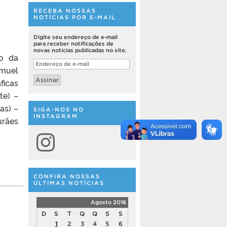
RECEBA NOSSAS
NOTÍCIAS POR E-MAIL
Digite seu endereço de e-mail
para receber notificações de
novas notícias publicadas no site.
bo da
Endereço
amuel
de
e-
Assinar
ficas
mail
te) –
as) –
SIGA-NOS NO
INSTAGRAM
urães
Instagram
CONFIRA NOSSAS
ÚLTIMAS NOTÍCIAS
Agosto 2016
D
S
T
Q
Q
S
S
1
2
3
4
5
6