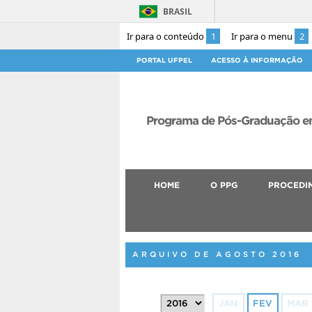
BRASIL
Ir para o conteúdo
1
Ir para o menu
2
PORTAL UFPEL
ACESSO À INFORMAÇÃO
Programa de Pós-Graduação em
HOME
O PPG
PROCEDI
ARQUIVO DE AGOSTO 2016
JAN
FEV
MAR