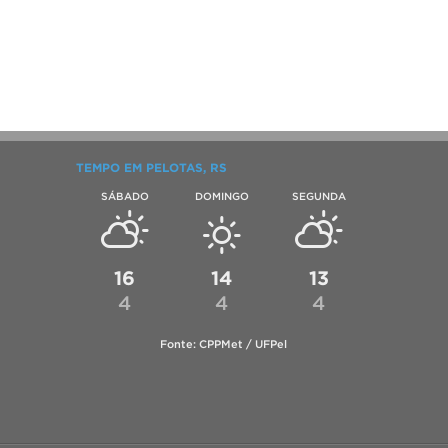
TEMPO EM PELOTAS, RS
SÁBADO
DOMINGO
SEGUNDA
16
14
13
4
4
4
Fonte: CPPMet / UFPel