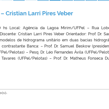
 Cristian Larri Pires Veber
00 hs Local: Agência da Lagoa Mirim/UFPel – Rua Lo
Discente: Cristian Larri Pires Veber Orientador: Prof. Dr. S
odelos de hidrograma unitário em duas bacias hidrográ
ontrastante Banca: – Prof. Dr. Samuel Beskow (presiden
(UFPel/Pelotas) – Pesq. Dr. Léo Fernandes Ávila (UFPel/Pelot
 Tavares (UFPel/Pelotas) – Prof. Dr. Matheus Fonseca D
o(s).