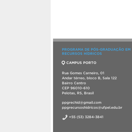
PROGRAMA DE PÓS-GRADUAÇÃO EM
RECURSOS HÍDRICOS
CAMPUS PORTO
Rua Gomes Carneiro, 01
Andar térreo, bloco B, Sala 122
Bairro Centro
CEP 96010-610
Pelotas, RS, Brasil
ppgrechid@gmail.com
ppgrecursoshidricos@ufpel.edu.br
+55 (53) 3284-3841