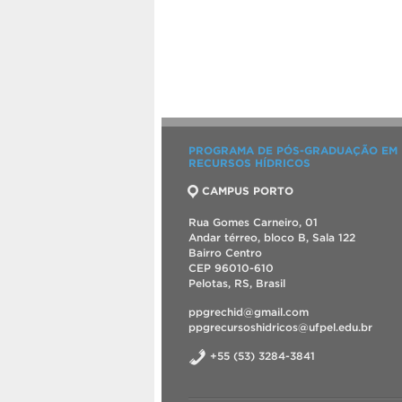
PROGRAMA DE PÓS-GRADUAÇÃO EM
RECURSOS HÍDRICOS
CAMPUS PORTO
Rua Gomes Carneiro, 01
Andar térreo, bloco B, Sala 122
Bairro Centro
CEP 96010-610
Pelotas, RS, Brasil
ppgrechid@gmail.com
ppgrecursoshidricos@ufpel.edu.br
+55 (53) 3284-3841