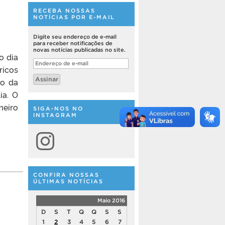
RECEBA NOSSAS
NOTÍCIAS POR E-MAIL
Digite seu endereço de e-mail
para receber notificações de
novas notícias publicadas no site.
o dia
Endereço
ricos
de
e-
Assinar
co da
mail
ia. O
meiro
SIGA-NOS NO
INSTAGRAM
Instagram
CONFIRA NOSSAS
ÚLTIMAS NOTÍCIAS
Maio 2016
D
S
T
Q
Q
S
S
1
2
3
4
5
6
7