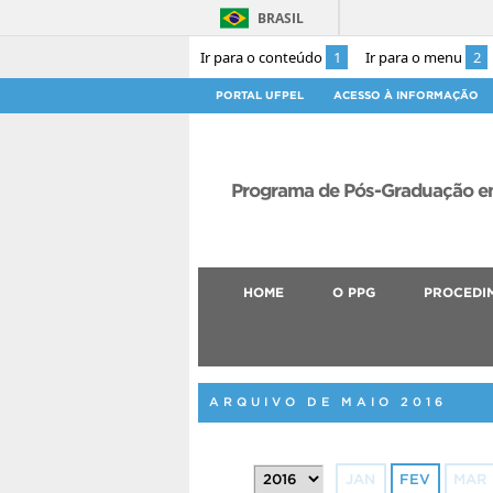
BRASIL
Ir para o conteúdo
1
Ir para o menu
2
PORTAL UFPEL
ACESSO À INFORMAÇÃO
Programa de Pós-Graduação em
HOME
O PPG
PROCEDI
ARQUIVO DE MAIO 2016
JAN
FEV
MAR