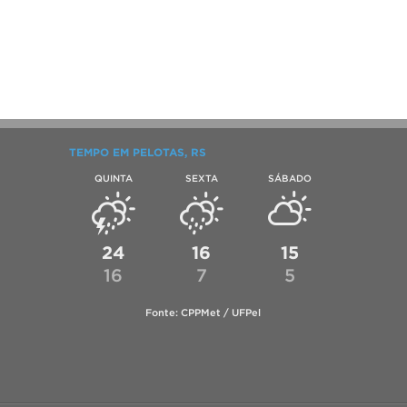
TEMPO EM PELOTAS, RS
QUINTA
SEXTA
SÁBADO
24
16
15
16
7
5
Fonte: CPPMet / UFPel