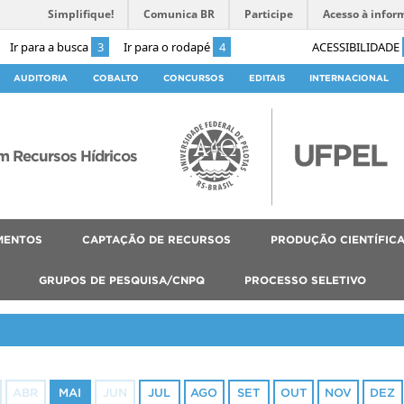
Simplifique!
Comunica BR
Participe
Acesso à infor
Ir para a busca
3
Ir para o rodapé
4
ACESSIBILIDADE
AUDITORIA
COBALTO
CONCURSOS
EDITAIS
INTERNACIONAL
 Recursos Hídricos
MENTOS
CAPTAÇÃO DE RECURSOS
PRODUÇÃO CIENTÍFIC
GRUPOS DE PESQUISA/CNPQ
PROCESSO SELETIVO
ABR
MAI
JUN
JUL
AGO
SET
OUT
NOV
DEZ