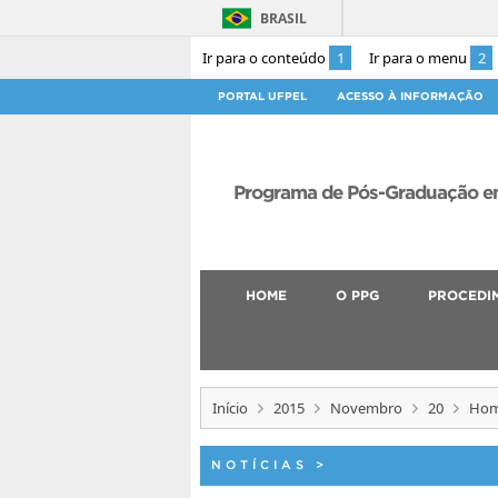
BRASIL
Ir para o conteúdo
1
Ir para o menu
2
PORTAL UFPEL
ACESSO À INFORMAÇÃO
Programa de Pós-Graduação em
HOME
O PPG
PROCEDI
Início
2015
Novembro
20
Homo
NOTÍCIAS
>