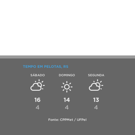
TEMPO EM PELOTAS, RS
SÁBADO
DOMINGO
SEGUNDA
16
14
13
4
4
4
Fonte: CPPMet / UFPel