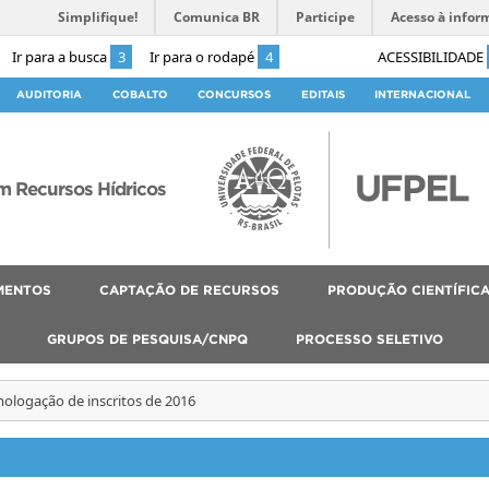
Simplifique!
Comunica BR
Participe
Acesso à infor
Ir para a busca
3
Ir para o rodapé
4
ACESSIBILIDADE
AUDITORIA
COBALTO
CONCURSOS
EDITAIS
INTERNACIONAL
 Recursos Hídricos
MENTOS
CAPTAÇÃO DE RECURSOS
PRODUÇÃO CIENTÍFIC
GRUPOS DE PESQUISA/CNPQ
PROCESSO SELETIVO
logação de inscritos de 2016