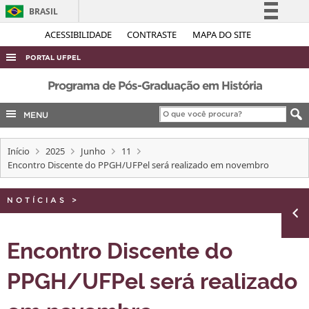
BRASIL
Simplifique!
ACESSIBILIDADE
CONTRASTE
MAPA DO SITE
Comunica BR
PORTAL UFPEL
Participe
ACESSO À INFORMAÇÃO
Programa de Pós-Graduação em História
Acesso à informação
AUDITORIA
MENU
Legislação
COBALTO
Canais
Início
2025
Junho
11
CONCURSOS
Encontro Discente do PPGH/UFPel será realizado em novembro
EDITAIS
INTERNACIONAL
NOTÍCIAS
>
OUVIDORIA
Encontro Discente do
PORTARIAS
PPGH/UFPel será realizado
TELEFONES