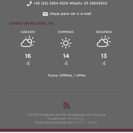
+55 (53) 3284-5525 Whatts: 53 32843202
clique para ver o e-mail
TEMPO EM PELOTAS, RS
SÁBADO
DOMINGO
SEGUNDA
16
14
13
4
4
4
Fonte: CPPMet / UFPel
©2026 Programa de Pós-Graduação em História.
Criado com
WordPress
.
Tema desenvolvido por
SGTIC / UFPel
.