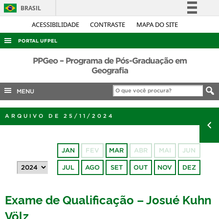
BRASIL
Simplifique!
ACESSIBILIDADE
CONTRASTE
MAPA DO SITE
Comunica BR
PORTAL UFPEL
Participe
ACESSO À INFORMAÇÃO
PPGeo – Programa de Pós-Graduação em
Acesso à informação
Geografia
AUDITORIA
Legislação
MENU
COBALTO
Canais
CONCURSOS
ARQUIVO DE 25/11/2024
EDITAIS
INTERNACIONAL
JAN
FEV
MAR
ABR
MAI
JUN
OUVIDORIA
JUL
AGO
SET
OUT
NOV
DEZ
PORTARIAS
TELEFONES
Exame de Qualificação – Josué Kuhn
Völz