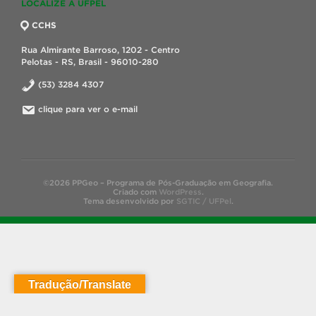
LOCALIZE A UFPEL
CCHS
Rua Almirante Barroso, 1202 - Centro
Pelotas - RS, Brasil - 96010-280
(53) 3284 4307
clique para ver o e-mail
©2026 PPGeo – Programa de Pós-Graduação em Geografia.
Criado com
WordPress
.
Tema desenvolvido por
SGTIC / UFPel
.
Tradução/Translate