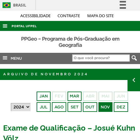
BRASIL
Simplifique!
ACESSIBILIDADE
CONTRASTE
MAPA DO SITE
Comunica BR
PORTAL UFPEL
Participe
ACESSO À INFORMAÇÃO
PPGeo – Programa de Pós-Graduação em
Acesso à informação
Geografia
AUDITORIA
Legislação
MENU
COBALTO
Canais
CONCURSOS
ARQUIVO DE NOVEMBRO 2024
EDITAIS
INTERNACIONAL
JAN
FEV
MAR
ABR
MAI
JUN
OUVIDORIA
JUL
AGO
SET
OUT
NOV
DEZ
PORTARIAS
TELEFONES
Exame de Qualificação – Josué Kuhn
Völz