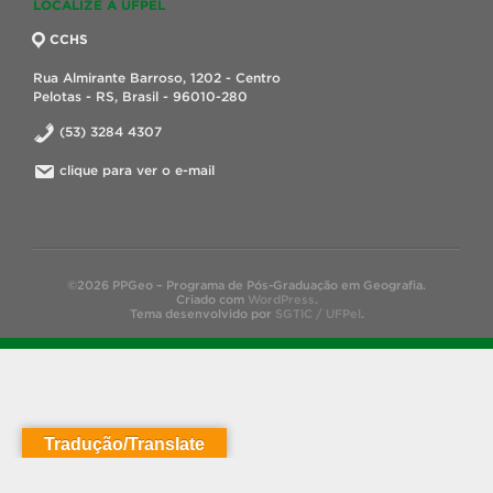
LOCALIZE A UFPEL
CCHS
Rua Almirante Barroso, 1202 - Centro
Pelotas - RS, Brasil - 96010-280
(53) 3284 4307
clique para ver o e-mail
©2026 PPGeo – Programa de Pós-Graduação em Geografia.
Criado com
WordPress
.
Tema desenvolvido por
SGTIC / UFPel
.
Tradução/Translate