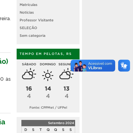
Matrículas
Notícias
eira.
Professor Visitante
SELEÇÃO
Sem categoria
TEMPO EM PELOTAS, RS
ão)
SÁBADO
DOMINGO
SEGUNDA
00 às
16
14
13
4
4
4
Fonte: CPPMet / UFPel
ia
Setembro 2024
D
S
T
Q
Q
S
S