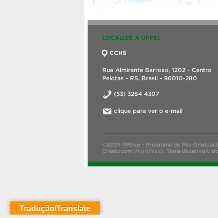
LOCALIZE A UFPEL
CCHS
Rua Almirante Barroso, 1202 - Centro
Pelotas - RS, Brasil - 96010-280
(53) 3284 4307
clique para ver o e-mail
©2026 PPGeo – Programa de Pós-Graduaçã
Criado com
WordPress
.
Tema desenvolvid
Tradução/Translate