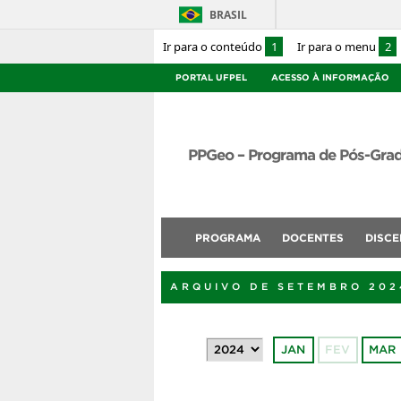
BRASIL
Ir para o conteúdo
1
Ir para o menu
2
PORTAL UFPEL
ACESSO À INFORMAÇÃO
PPGeo – Programa de Pós-Gra
PROGRAMA
DOCENTES
DISCE
ARQUIVO DE SETEMBRO 202
JAN
FEV
MAR