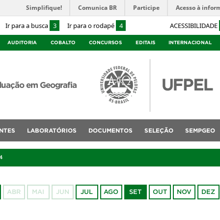
Simplifique!
Comunica BR
Participe
Acesso à infor
Ir para a busca
3
Ir para o rodapé
4
ACESSIBILIDADE
AUDITORIA
COBALTO
CONCURSOS
EDITAIS
INTERNACIONAL
duação em Geografia
NTES
LABORATÓRIOS
DOCUMENTOS
SELEÇÃO
SEMPGEO
4
ABR
MAI
JUN
JUL
AGO
SET
OUT
NOV
DEZ