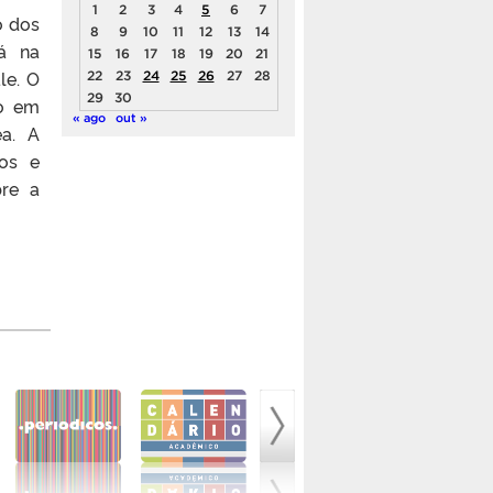
1
2
3
4
5
6
7
o dos
8
9
10
11
12
13
14
á na
15
16
17
18
19
20
21
le. O
22
23
24
25
26
27
28
29
30
ão em
« ago
out »
ea. A
hos e
bre a