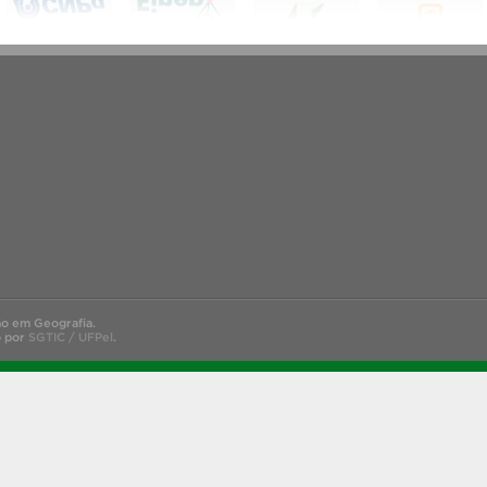
o em Geografia.
o por
SGTIC / UFPel
.