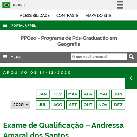
BRASIL
Simplifique!
ACESSIBILIDADE
CONTRASTE
MAPA DO SITE
Comunica BR
PORTAL UFPEL
Participe
ACESSO À INFORMAÇÃO
PPGeo – Programa de Pós-Graduação em
Acesso à informação
Geografia
AUDITORIA
Legislação
MENU
COBALTO
Canais
CONCURSOS
ARQUIVO DE 14/12/2020
EDITAIS
INTERNACIONAL
JAN
FEV
MAR
ABR
MAI
JUN
OUVIDORIA
JUL
AGO
SET
OUT
NOV
DEZ
PORTARIAS
TELEFONES
Exame de Qualificação – Andressa
Amaral dos Santos