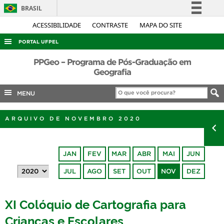
BRASIL
Simplifique!
ACESSIBILIDADE
CONTRASTE
MAPA DO SITE
Comunica BR
PORTAL UFPEL
Participe
ACESSO À INFORMAÇÃO
PPGeo – Programa de Pós-Graduação em
Acesso à informação
Geografia
AUDITORIA
Legislação
MENU
COBALTO
Canais
CONCURSOS
ARQUIVO DE NOVEMBRO 2020
EDITAIS
INTERNACIONAL
JAN
FEV
MAR
ABR
MAI
JUN
OUVIDORIA
JUL
AGO
SET
OUT
NOV
DEZ
PORTARIAS
TELEFONES
XI Colóquio de Cartografia para
Crianças e Escolares