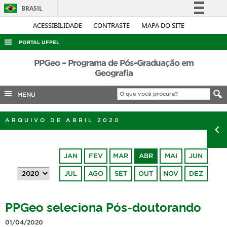
BRASIL
Simplifique!
ACESSIBILIDADE
CONTRASTE
MAPA DO SITE
Comunica BR
PORTAL UFPEL
Participe
ACESSO À INFORMAÇÃO
PPGeo – Programa de Pós-Graduação em
Acesso à informação
Geografia
AUDITORIA
Legislação
MENU
COBALTO
Canais
CONCURSOS
ARQUIVO DE ABRIL 2020
EDITAIS
INTERNACIONAL
JAN
FEV
MAR
ABR
MAI
JUN
OUVIDORIA
JUL
AGO
SET
OUT
NOV
DEZ
PORTARIAS
TELEFONES
PPGeo seleciona Pós-doutorando
01/04/2020