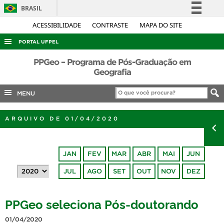
BRASIL
Simplifique!
ACESSIBILIDADE
CONTRASTE
MAPA DO SITE
Comunica BR
PORTAL UFPEL
Participe
ACESSO À INFORMAÇÃO
PPGeo – Programa de Pós-Graduação em
Acesso à informação
Geografia
AUDITORIA
Legislação
MENU
COBALTO
Canais
CONCURSOS
ARQUIVO DE 01/04/2020
EDITAIS
INTERNACIONAL
JAN
FEV
MAR
ABR
MAI
JUN
OUVIDORIA
JUL
AGO
SET
OUT
NOV
DEZ
PORTARIAS
TELEFONES
PPGeo seleciona Pós-doutorando
01/04/2020