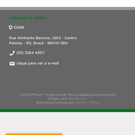
LOCALIZE A UFPEL
CCHS
Rua Almirante Barroso, 1202 - Centro
Pelotas - RS, Brasil - 96010-280
(53) 3284 4307
clique para ver o e-mail
©2026 PPGeo – Programa de Pós-Graduação em Geografia.
Criado com
WordPress
.
Tema desenvolvido por
SGTIC / UFPel
.