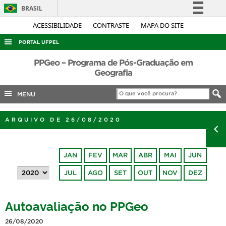
BRASIL
Simplifique!
ACESSIBILIDADE
CONTRASTE
MAPA DO SITE
Comunica BR
PORTAL UFPEL
Participe
ACESSO À INFORMAÇÃO
PPGeo – Programa de Pós-Graduação em
Acesso à informação
Geografia
AUDITORIA
Legislação
MENU
COBALTO
Canais
CONCURSOS
ARQUIVO DE 26/08/2020
EDITAIS
INTERNACIONAL
JAN
FEV
MAR
ABR
MAI
JUN
OUVIDORIA
JUL
AGO
SET
OUT
NOV
DEZ
PORTARIAS
TELEFONES
Autoavaliação no PPGeo
26/08/2020