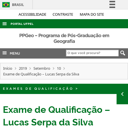
BRASIL
Simplifique!
ACESSIBILIDADE
CONTRASTE
MAPA DO SITE
Comunica BR
PORTAL UFPEL
Participe
ACESSO À INFORMAÇÃO
PPGeo – Programa de Pós-Graduação em
Acesso à informação
Geografia
AUDITORIA
Legislação
MENU
COBALTO
Canais
CONCURSOS
Início
2019
Setembro
10
EDITAIS
Exame de Qualificação – Lucas Serpa da Silva
INTERNACIONAL
EXAMES DE QUALIFICAÇÃO
>
OUVIDORIA
PORTARIAS
Exame de Qualificação –
TELEFONES
Lucas Serpa da Silva