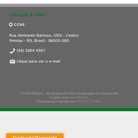
LOCALIZE A UFPEL
CCHS
Rua Almirante Barroso, 1202 - Centro
Pelotas - RS, Brasil - 96010-280
(53) 3284 4307
clique para ver o e-mail
©2026 PPGeo – Programa de Pós-Graduação em Geografia.
Criado com
WordPress
.
Tema desenvolvido por
SGTIC / UFPel
.
Tradução/Translate