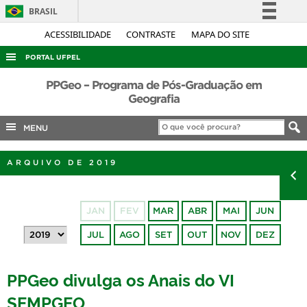
BRASIL
Simplifique!
ACESSIBILIDADE
CONTRASTE
MAPA DO SITE
Comunica BR
PORTAL UFPEL
Participe
ACESSO À INFORMAÇÃO
PPGeo – Programa de Pós-Graduação em
Acesso à informação
Geografia
AUDITORIA
Legislação
MENU
COBALTO
Canais
CONCURSOS
ARQUIVO DE 2019
EDITAIS
INTERNACIONAL
JAN
FEV
MAR
ABR
MAI
JUN
OUVIDORIA
JUL
AGO
SET
OUT
NOV
DEZ
PORTARIAS
TELEFONES
PPGeo divulga os Anais do VI
SEMPGEO