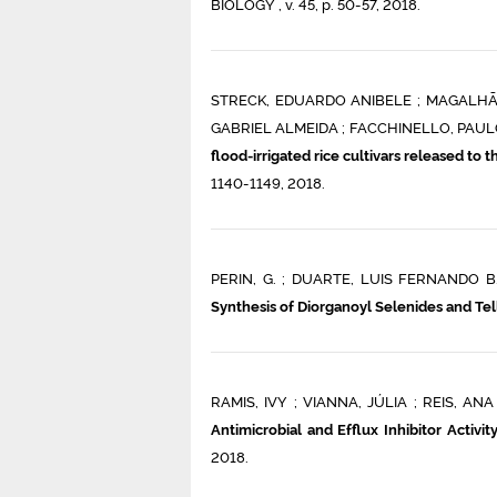
BIOLOGY , v. 45, p. 50-57, 2018.
STRECK, EDUARDO ANIBELE ; MAGALHÃES
GABRIEL ALMEIDA ; FACCHINELLO, PAULO 
flood-irrigated rice cultivars released to t
1140-1149, 2018.
PERIN, G. ; DUARTE, LUIS FERNANDO B. ;
Synthesis of Diorganoyl Selenides and T
RAMIS, IVY ; VIANNA, JÚLIA ; REIS, ANA 
Antimicrobial and Efflux Inhibitor Activ
2018.