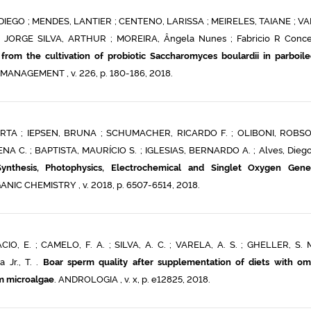
DIEGO ; MENDES, LANTIER ; CENTENO, LARISSA ; MEIRELES, TAIANE ; V
JORGE SILVA, ARTHUR ; MOREIRA, Ângela Nunes ; Fabricio R Conce
rom the cultivation of probiotic Saccharomyces boulardii in parboile
NAGEMENT , v. 226, p. 180-186, 2018.
TA ; IEPSEN, BRUNA ; SCHUMACHER, RICARDO F. ; OLIBONI, ROBSON
 C. ; BAPTISTA, MAURÍCIO S. ; IGLESIAS, BERNARDO A. ; Alves, Diego
: Synthesis, Photophysics, Electrochemical and Singlet Oxygen Gene
C CHEMISTRY , v. 2018, p. 6507-6514, 2018.
IO, E. ; CAMELO, F. A. ; SILVA, A. C. ; VARELA, A. S. ; GHELLER, S. M
 Jr., T. .
Boar sperm quality after supplementation of diets with o
om microalgae
. ANDROLOGIA , v. x, p. e12825, 2018.