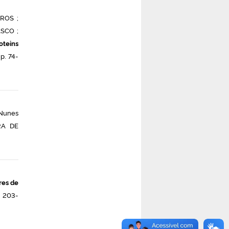
ROS ;
ASCO ;
oteins
 p. 74-
 Nunes
RA DE
res de
. 203-