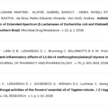
LISIANE MARTINS ; KLAFKE, GABRIEL BARACY ; VIEIRA, ROSELI ST
ASTOS ; da Silva, Pedro Eduardo Almeida ; Von Groll, Andrea .
Antimic
on of Extended-Spectrum β-Lactamases of Escherichia coli and Klebsiell
outhern Brazil
. Microbial Drug Resistance , v. 22, p. 1, 2018.
. ; LIMA, D. B. ; LENARDAO, E. J. ; Brunning, C ; BALDINOTTI, R. S. M. ; Fron
anti-inflammatory effects of 1,2-bis-(4 methoxyphenylselanyl) styrene in
 JOURNAL OF PHARMACY AND PHARMACOLOGY , v. 70, p. 901-909, 2018
 R. X. ; LENARDAO, E. J. ; SCHIEDECK, G. ; Wilhelm, E.A ; Luchese, C ; Save
fungal activities of the flowers? essential oil of Tagetes minuta , ( Z )-t
OIL RESEARCH , v. 1, p. 1-10, 2018.