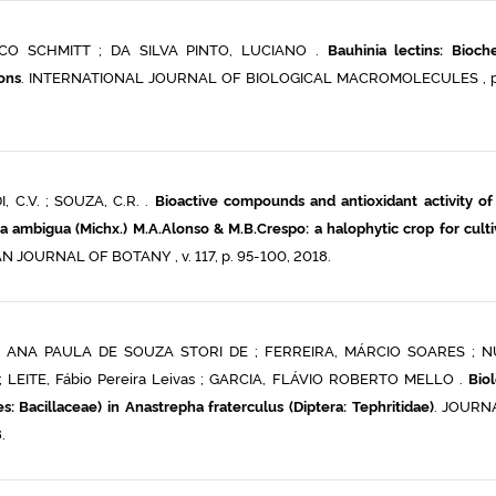
ICO SCHMITT ; DA SILVA PINTO, LUCIANO .
Bauhinia lectins: Bioch
ions
. INTERNATIONAL JOURNAL OF BIOLOGICAL MACROMOLECULES , p.
, C.V. ; SOUZA, C.R. .
Bioactive compounds and antioxidant activity of
a ambigua (Michx.) M.A.Alonso & M.B.Crespo: a halophytic crop for culti
 JOURNAL OF BOTANY , v. 117, p. 95-100, 2018.
, ANA PAULA DE SOUZA STORI DE ; FERREIRA, MÁRCIO SOARES ; N
 LEITE, Fábio Pereira Leivas ; GARCIA, FLÁVIO ROBERTO MELLO .
Biol
les: Bacillaceae) in Anastrepha fraterculus (Diptera: Tephritidae)
. JOURN
.