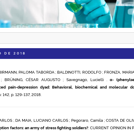
O DE 2018
IRMANN, PALOMA TABORDA ; BALDINOTTI, RODOLFO ; FRONZA, MARIA
 ; BRÜNING, CÉSAR AUGUSTO ; Savegnago, Lucielli .
α- (phenylse
ced pain-depression dyad: Behavioral, biochemical and molecular d
142, p. 129-137, 2018.
RLOS ; DA MAIA, LUCIANO CARLOS ; Pegoraro, Camila ; COSTA DE OLI
tion factors: an army of stress fighting soldiers?
. CURRENT OPINION IN 