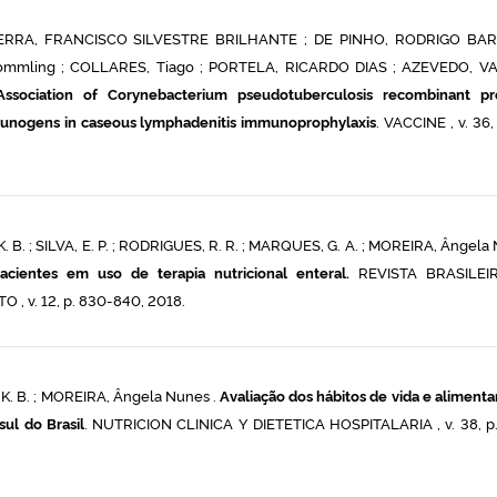
ZERRA, FRANCISCO SILVESTRE BRILHANTE ; DE PINHO, RODRIGO BAR
a Kommling ; COLLARES, Tiago ; PORTELA, RICARDO DIAS ; AZEVEDO, V
Association of Corynebacterium pseudotuberculosis recombinant pr
unogens in caseous lymphadenitis immunoprophylaxis
. VACCINE , v. 36,
. B. ; SILVA, E. P. ; RODRIGUES, R. R. ; MARQUES, G. A. ; MOREIRA, Ângela
acientes em uso de terapia nutricional enteral.
REVISTA BRASILEI
 v. 12, p. 830-840, 2018.
 K. B. ; MOREIRA, Ângela Nunes .
Avaliação dos hábitos de vida e alimenta
sul do Brasil
. NUTRICION CLINICA Y DIETETICA HOSPITALARIA , v. 38, p