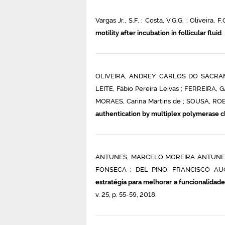
Vargas Jr., S.F. ; Costa, V.G.G. ; Oliveira, F
motility after incubation in follicular fluid
.
OLIVEIRA, ANDREY CARLOS DO SACRAMEN
LEITE, Fábio Pereira Leivas ; FERREIRA, 
MORAES, Carina Martins de ; SOUSA, R
authentication by multiplex polymerase c
ANTUNES, MARCELO MOREIRA ANTUNES 
FONSECA ; DEL PINO, FRANCISCO AUG
estratégia para melhorar a funcionalidade 
v. 25, p. 55-59, 2018.