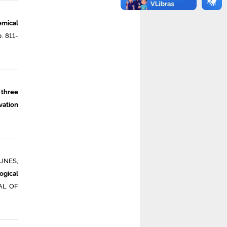
emical
 811-
 three
vation
UNES,
ogical
AL OF