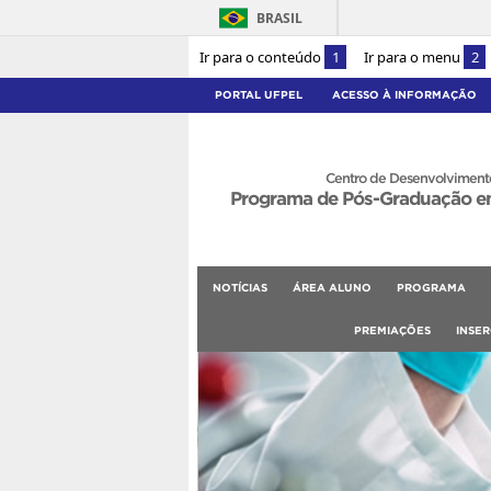
BRASIL
Ir para o conteúdo
1
Ir para o menu
2
PORTAL UFPEL
ACESSO À INFORMAÇÃO
Centro de Desenvolvimento
Programa de Pós-Graduação e
NOTÍCIAS
ÁREA ALUNO
PROGRAMA
PREMIAÇÕES
INSE