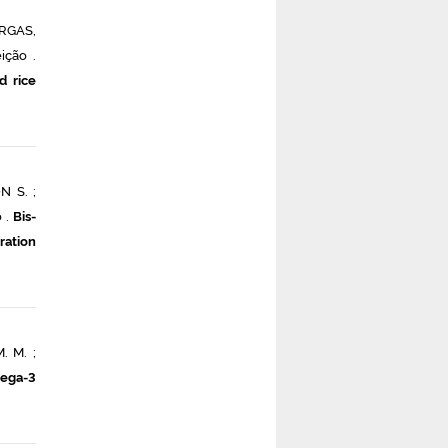
ARGAS,
ição .
d rice
 S. ;
 .
Bis-
ration
. M. ;
mega-3