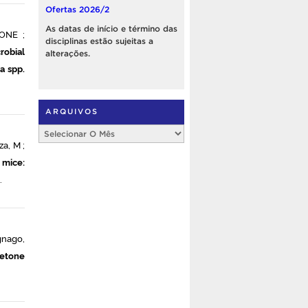
Ofertas 2026/2
As datas de início e término das
ONE ;
disciplinas estão sujeitas a
robial
alterações.
a spp.
ARQUIVOS
Arquivos
za, M ;
 mice:
.
gnago,
agetone