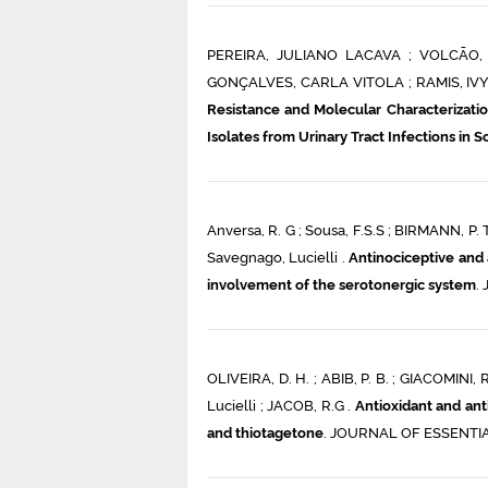
PEREIRA, JULIANO LACAVA ; VOLCÃO, 
GONÇALVES, CARLA VITOLA ; RAMIS, IVY B
Resistance and Molecular Characterizati
Isolates from Urinary Tract Infections in S
Anversa, R. G ; Sousa, F.S.S ; BIRMANN, P. T
Savegnago, Lucielli .
Antinociceptive and 
involvement of the serotonergic system
.
OLIVEIRA, D. H. ; ABIB, P. B. ; GIACOMINI,
Lucielli ; JACOB, R.G .
Antioxidant and anti
and thiotagetone
. JOURNAL OF ESSENTIAL 