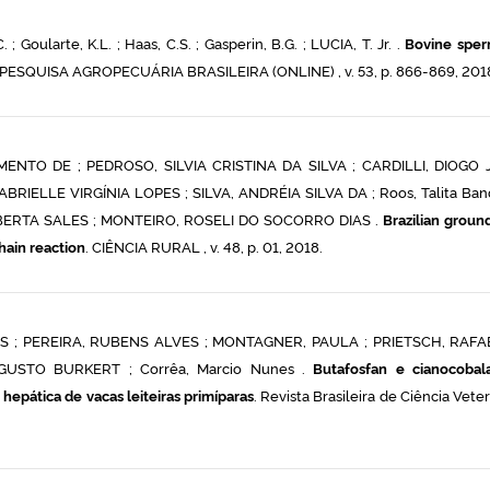
.C. ; Goularte, K.L. ; Haas, C.S. ; Gasperin, B.G. ; LUCIA, T. Jr. .
Bovine sper
 PESQUISA AGROPECUÁRIA BRASILEIRA (ONLINE) , v. 53, p. 866-869, 201
TO DE ; PEDROSO, SILVIA CRISTINA DA SILVA ; CARDILLI, DIOGO J
GABRIELLE VIRGÍNIA LOPES ; SILVA, ANDRÉIA SILVA DA ; Roos, Talita Band
OBERTA SALES ; MONTEIRO, ROSELI DO SOCORRO DIAS .
Brazilian groun
hain reaction
. CIÊNCIA RURAL , v. 48, p. 01, 2018.
; PEREIRA, RUBENS ALVES ; MONTAGNER, PAULA ; PRIETSCH, RAFA
USTO BURKERT ; Corrêa, Marcio Nunes .
Butafosfan e cianocobal
hepática de vacas leiteiras primíparas
. Revista Brasileira de Ciência Veter