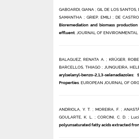
GABOARDI, GIANA ; GIL DE LOS SANTOS, 
SAMANTHA ; GRIEP, EMILI ; DE CASTRO 
Bioremediation and biomass production f
effluent
. JOURNAL OF ENVIRONMENTAL MA
BALAGUEZ, RENATA A. ; KRÜGER, ROBER
BARCELLOS, THIAGO ; JUNQUEIRA, HELENA
arylselanyl-benzo-2,1,3-selenadiazoles
Properties
. EUROPEAN JOURNAL OF ORGANI
ANDRIOLA, Y. T. ; MOREIRA, F. ; ANASTÁC
GOULARTE, K. L. ; CORCINI, C. D. ; Lucia
polyunsaturated fatty acids extracted fr