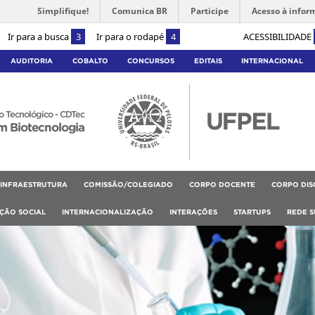
Simplifique!
Comunica BR
Participe
Acesso à infor
Ir para a busca
3
Ir para o rodapé
4
ACESSIBILIDADE
AUDITORIA
COBALTO
CONCURSOS
EDITAIS
INTERNACIONAL
 Tecnológico - CDTec
m Biotecnologia
INFRAESTRUTURA
COMISSÃO/COLEGIADO
CORPO DOCENTE
CORPO DIS
RÇÃO SOCIAL
INTERNACIONALIZAÇÃO
INTERAÇÕES
STARTUPS
REDE S