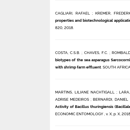
CAGLIARI, RAFAEL ; KREMER, FREDER
properties and biotechnological applicat
820, 2018.
COSTA, C.S.B. ; CHAVES, F.C. ; ROMBALDI
biotypes of the sea asparagus Sarcocorni
with shrimp farm effluent
. SOUTH AFRICAN
MARTINS, LILIANE NACHTIGALL ; LARA
ADRISE MEDEIROS ; BERNARDI, DANIEL ;
Activity of Bacillus thuringiensis (Bacilla
ECONOMIC ENTOMOLOGY , v. X, p. X, 2018