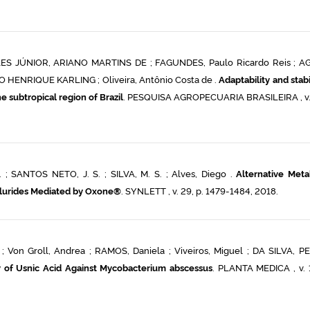
 JÚNIOR, ARIANO MARTINS DE ; FAGUNDES, Paulo Ricardo Reis ; AG
HENRIQUE KARLING ; Oliveira, Antônio Costa de .
Adaptability and stabi
he subtropical region of Brazil
. PESQUISA AGROPECUARIA BRASILEIRA , v. 
 SANTOS NETO, J. S. ; SILVA, M. S. ; Alves, Diego .
Alternative Meta
ellurides Mediated by Oxone®
. SYNLETT , v. 29, p. 1479-1484, 2018.
; Von Groll, Andrea ; RAMOS, Daniela ; Viveiros, Miguel ; DA SILVA, P
ity of Usnic Acid Against Mycobacterium abscessus
. PLANTA MEDICA , v. 1,