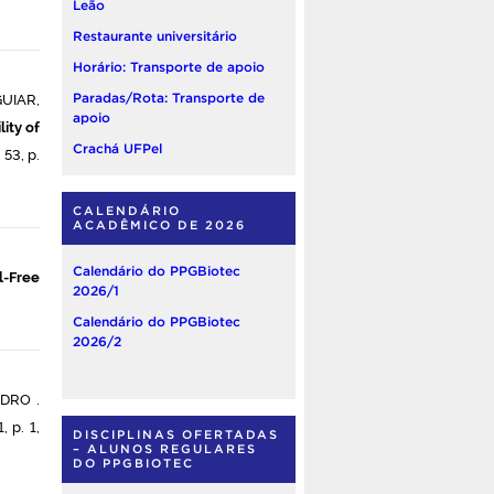
Leão
Restaurante universitário
Horário: Transporte de apoio
UIAR,
Paradas/Rota: Transporte de
apoio
lity of
Crachá UFPel
53, p.
CALENDÁRIO
ACADÊMICO DE 2026
Calendário do PPGBiotec
l-Free
2026/1
Calendário do PPGBiotec
2026/2
EDRO .
 p. 1,
DISCIPLINAS OFERTADAS
– ALUNOS REGULARES
DO PPGBIOTEC