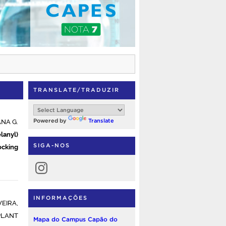
TRANSLATE/TRADUZIR
NA G.
Powered by
Translate
lanyl)
ocking
SIGA-NOS
Instagram
INFORMAÇÕES
VEIRA,
PLANT
Mapa do Campus Capão do