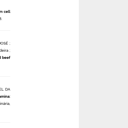
m cell
8.
OSÉ ;
eira ;
d beef
EL DA
amina:
inária,