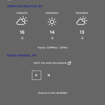
TEMPO EM PELOTAS, RS
SÁBADO
DOMINGO
SEGUNDA
16
14
13
4
4
4
Fonte: CPPMet / UFPel
RÁDIO FEDERAL FM
Abrir em uma nova janela
Acesse o site da Rádio