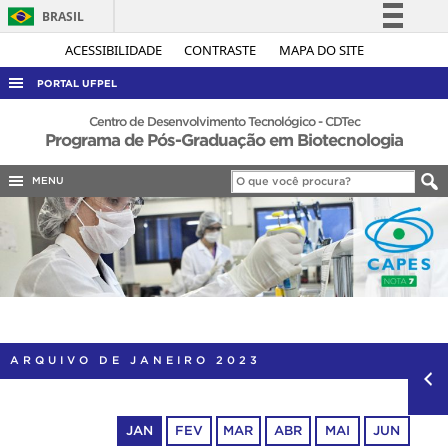
BRASIL
Simplifique!
ACESSIBILIDADE
CONTRASTE
MAPA DO SITE
Comunica BR
PORTAL UFPEL
Participe
ACESSO À INFORMAÇÃO
Centro de Desenvolvimento Tecnológico - CDTec
Programa de Pós-Graduação em Biotecnologia
Acesso à informação
AUDITORIA
Legislação
MENU
COBALTO
Canais
CONCURSOS
EDITAIS
INTERNACIONAL
OUVIDORIA
PORTARIAS
ARQUIVO DE JANEIRO 2023
TELEFONES
JAN
FEV
MAR
ABR
MAI
JUN