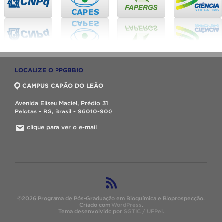
LOCALIZE O PPGBBIO
CAMPUS CAPÃO DO LEÃO
Avenida Eliseu Maciel, Prédio 31
Pelotas - RS, Brasil - 96010-900
clique para ver o e-mail
©2026 Programa de Pós-Graduação em Bioquímica e Bioprospecção.
Criado com
WordPress
.
Tema desenvolvido por
SGTIC / UFPel
.