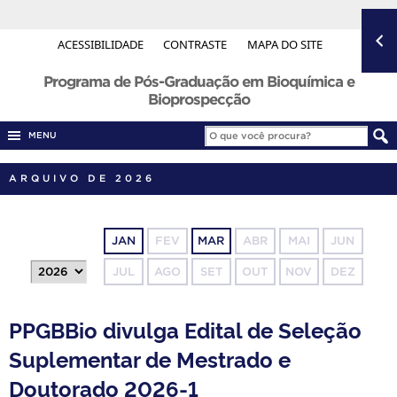
ACESSIBILIDADE
CONTRASTE
MAPA DO SITE
Programa de Pós-Graduação em Bioquímica e
Bioprospecção
MENU
ARQUIVO DE 2026
JAN
FEV
MAR
ABR
MAI
JUN
JUL
AGO
SET
OUT
NOV
DEZ
PPGBBio divulga Edital de Seleção
Suplementar de Mestrado e
Doutorado 2026-1