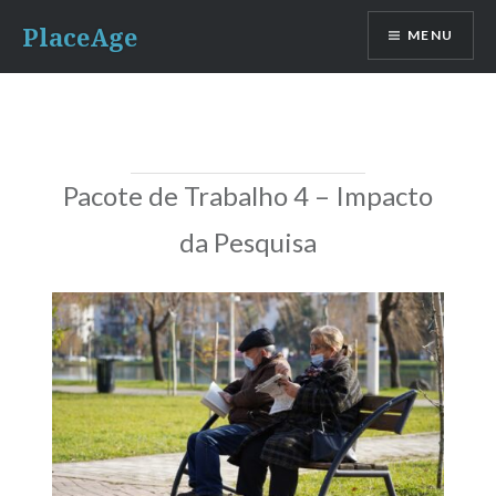
Ir
PlaceAge
MENU
para
conteúdo
Pacote de Trabalho 4 – Impacto
da Pesquisa