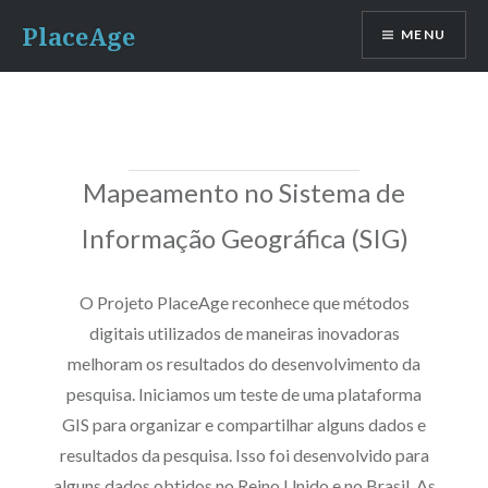
Ir
PlaceAge
MENU
para
conteúdo
Mapeamento no Sistema de
Informação Geográfica (SIG)
O Projeto PlaceAge reconhece que métodos
digitais utilizados de maneiras inovadoras
melhoram os resultados do desenvolvimento da
pesquisa. Iniciamos um teste de uma plataforma
GIS para organizar e compartilhar alguns dados e
resultados da pesquisa. Isso foi desenvolvido para
alguns dados obtidos no Reino Unido e no Brasil. As