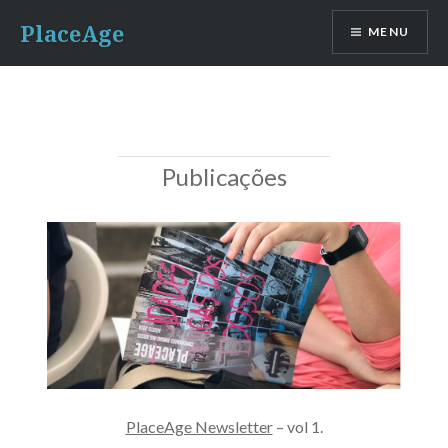
Ir
PlaceAge
MENU
para
conteúdo
Publicações
PlaceAge Newsletter
– vol 1.