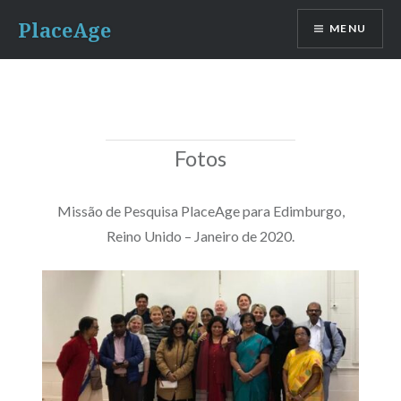
Ir
PlaceAge
MENU
para
conteúdo
Fotos
Missão de Pesquisa PlaceAge para Edimburgo,
Reino Unido – Janeiro de 2020.