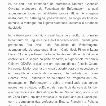
24 de abril, por intermédio da professora Stefanie Griebeler
Oliveira, professora da Faculdade de Enfermagem, a qual
acompanhou todas as atividades programáticas. A chegada
nesta data foi estratégica, possibilitando, ao longo do final de
semana, a visitação em lugares históricos, culturais e turísticos
da cidade.
No sábado pela manhã, a caminhada pela região do primeiro
loteamento da Feguesia de São Francisco ocorreu guiada pela
professora Rita Heck, da Faculdade de Enfermagem,
acompanhada de suas duas filhas – Carla Heck Pillon e Laura
Heck Pillon – que fizeram a tradução das narrativas históricas e
contextuais. A seguir, na parte da tarde, a experiência foi com o
Coletivo ODARA, o qual tem em sua presidência Priscila Couto.
Na oportunidade, ocorria um ensaio aberto para um espetáculo e
em seguida uma roda de conversa, intermediada por Karen
Soares Porto – estudante de doutorado do Programa de Pós-
graduação em Enfermagem -, sobre a visibilidade aos corpos
negros nesta cidade, região e país, a partir da dança e do tambor
– o que reforça a cultura afro-pelotense. No domingo, a visita foi
na Zona Rural, em uma vinícola e no Santuário de Guadalupe,
com a companhia das professoras Beatriz Franchini e Poliana