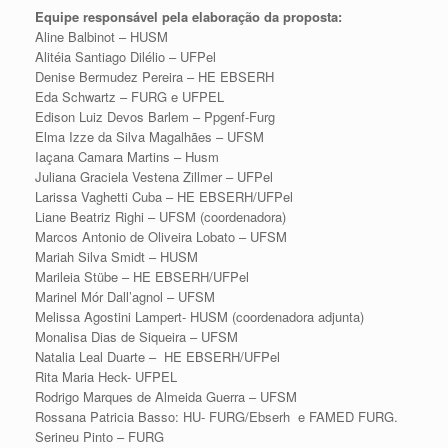
Equipe responsável pela elaboração da proposta:
⁠⁠Aline Balbinot – HUSM
Alitéia Santiago Dilélio – UFPel
Denise Bermudez Pereira – HE EBSERH
Eda Schwartz – FURG e UFPEL
Edison Luiz Devos Barlem – Ppgenf-Furg
Elma Izze da Silva Magalhães – UFSM
Iaçana Camara Martins – Husm
Juliana Graciela Vestena Zillmer – UFPel
Larissa Vaghetti Cuba – HE EBSERH/UFPel
Liane Beatriz Righi – UFSM (coordenadora)
Marcos Antonio de Oliveira Lobato – UFSM
Mariah Silva Smidt – HUSM
Marileia Stübe – HE EBSERH/UFPel
Marinel Mór Dall’agnol – UFSM
Melissa Agostini Lampert- HUSM (coordenadora adjunta)
Monalisa Dias de Siqueira – UFSM
Natalia Leal Duarte – HE EBSERH/UFPel
Rita Maria Heck- UFPEL
Rodrigo Marques de Almeida Guerra – UFSM
Rossana Patricia Basso: HU- FURG/Ebserh e FAMED FURG.
Serineu Pinto – FURG