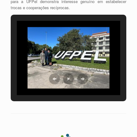
para a UFPel demonstra interesse genuíno em estabelecer
trocas e cooperações recíprocas.