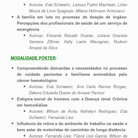
Autoras: Eda Schwartz, Larissa Fialho Machado, Lílian
Moura de Lima Spagnolo, Milena Hohmann Antonacci
A família em luto no processo de doação de órgãos:
Percepções dos profissionais de saúde de um serviço de
emergência
Autoras: Eduarda Rosado Soares, Juliana Graciela
Vestena Zillmer, Kelly Laste Macagnan, Rudson
Amaral da Silva
MODALIDADE PÔSTER
:
Compreendendo demandas e necessidades no processo
de cuidado pacientes e familiares acometidos pelo
câncer hematológico
Autoras: Eda Schwartz, Ana Carla Ramos Borges,
Débora Eduarda Duarte do Amaral Pantoni
Estigma social de homens com a Doença renal Crônica
em hemodiálise
Autores: Wilson de Ávila; Kethelyn Rodríguez; Eda
Schwartz; Fernanda Lise
Influência da rotina e do ambiente de trabalho na saúde e
bem estar de motoristas de caminhão de longa distância
Autores: Fernanda Lise; Flávia Lise Garcia; Wilson de