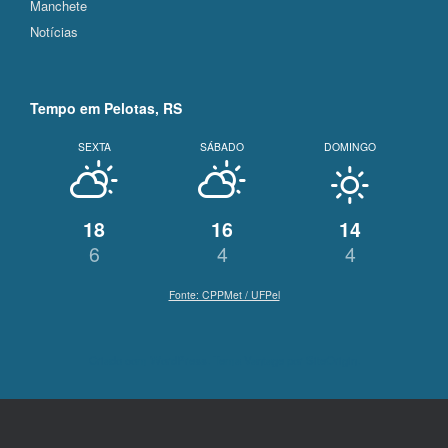
Manchete
Notícias
Tempo em Pelotas, RS
SEXTA
SÁBADO
DOMINGO
18
16
14
6
4
4
Fonte: CPPMet / UFPel
Criado com
WordPress
. Tema Vantage por
SiteOrigin
.