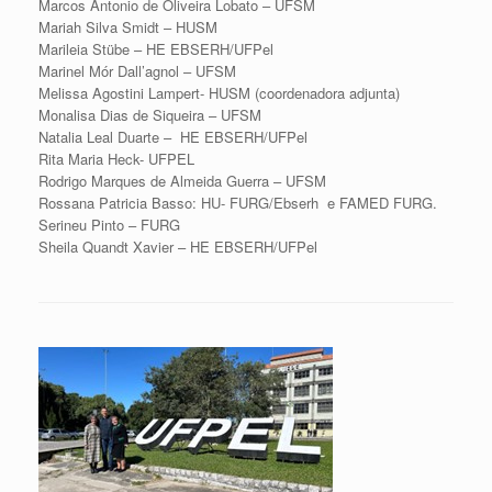
Marcos Antonio de Oliveira Lobato – UFSM
Mariah Silva Smidt – HUSM
Marileia Stübe – HE EBSERH/UFPel
Marinel Mór Dall’agnol – UFSM
Melissa Agostini Lampert- HUSM (coordenadora adjunta)
Monalisa Dias de Siqueira – UFSM
Natalia Leal Duarte – HE EBSERH/UFPel
Rita Maria Heck- UFPEL
Rodrigo Marques de Almeida Guerra – UFSM
Rossana Patricia Basso: HU- FURG/Ebserh e FAMED FURG.
Serineu Pinto – FURG
Sheila Quandt Xavier – HE EBSERH/UFPel