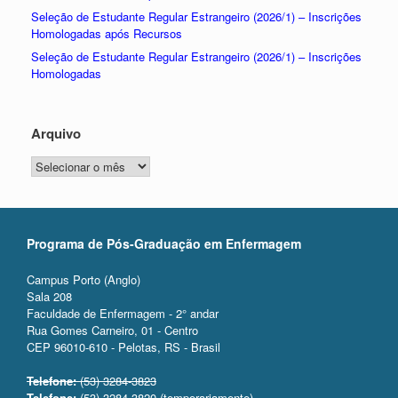
Seleção de Estudante Regular Estrangeiro (2026/1) – Inscrições
Homologadas após Recursos
Seleção de Estudante Regular Estrangeiro (2026/1) – Inscrições
Homologadas
Arquivo
Arquivo
Programa de Pós-Graduação em Enfermagem
Campus Porto (Anglo)
Sala 208
Faculdade de Enfermagem - 2° andar
Rua Gomes Carneiro, 01 - Centro
CEP 96010-610 - Pelotas, RS - Brasil
Telefone:
(53) 3284-3823
Telefone:
(53) 3284-3820 (temporariamente)