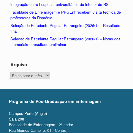
integração entre hospitais universitários do interior do RS
Faculdade de Enfermagem e PPGEnf recebem visita técnica de
professores da Romênia
Seleção de Estudante Regular Estrangeiro (2026/1) – Resultado
final
Seleção de Estudante Regular Estrangeiro (2026/1) – Notas dos
memoriais e resultado preliminar
Arquivo
Arquivo
Programa de Pós-Graduação em Enfermagem
Campus Porto (Anglo)
Sala 208
Faculdade de Enfermagem - 2° andar
Rua Gomes Carneiro, 01 - Centro