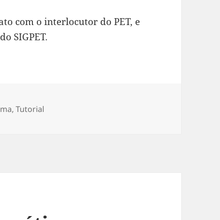
to com o interlocutor do PET, e
 do SIGPET.
ama
,
Tutorial