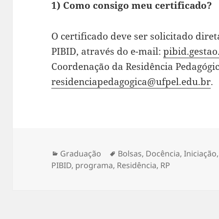
1) Como consigo meu certificado?
O certificado deve ser solicitado di
PIBID, através do e-mail:
pibid.gesta
Coordenação da Residência Pedagógica
residenciapedagogica@ufpel.edu.br
.
Categorias
Tags
Graduação
Bolsas
,
Docência
,
Iniciação
PIBID
,
programa
,
Residência
,
RP