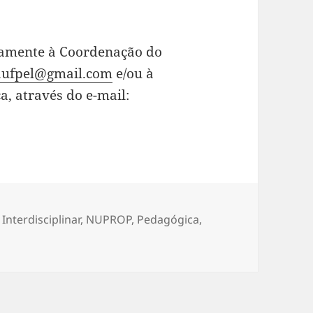
retamente à Coordenação do
o.ufpel@gmail.com
e/ou à
, através do e-mail:
,
Interdisciplinar
,
NUPROP
,
Pedagógica
,