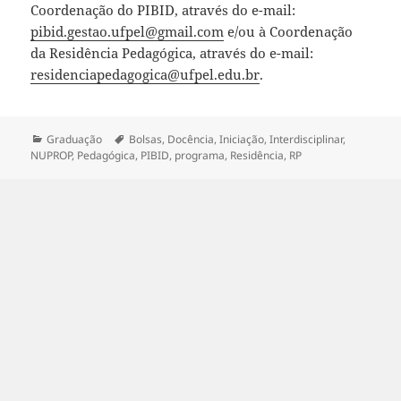
Coordenação do PIBID, através do e-mail:
pibid.gestao.ufpel@gmail.com
e/ou à Coordenação
da Residência Pedagógica, através do e-mail:
residenciapedagogica@ufpel.edu.br
.
Categorias
Tags
Graduação
Bolsas
,
Docência
,
Iniciação
,
Interdisciplinar
,
NUPROP
,
Pedagógica
,
PIBID
,
programa
,
Residência
,
RP