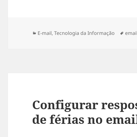
Categorias
Tags
E-mail
,
Tecnologia da Informação
emai
Configurar respo
de férias no emai