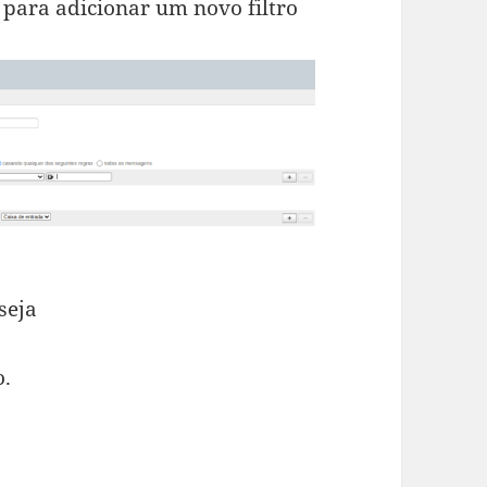
” para adicionar um novo filtro
seja
o.