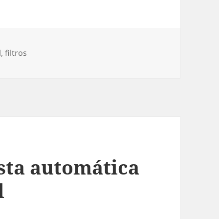
l
,
filtros
sta automática
l