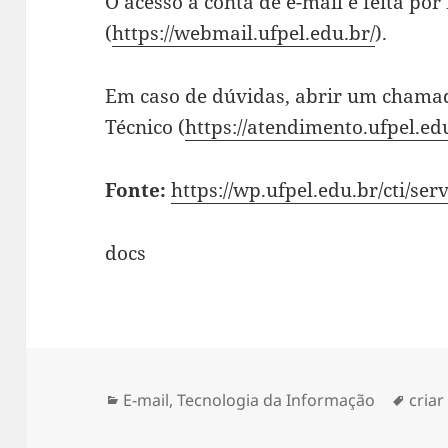
O acesso à conta de e-mail é feita p
(
https://webmail.ufpel.edu.br/
).
Em caso de dúvidas, abrir um chama
Técnico (
https://atendimento.ufpel.ed
Fonte:
https://wp.ufpel.edu.br/cti/ser
docs
Categorias
Tags
E-mail
,
Tecnologia da Informação
criar