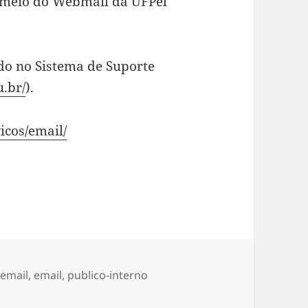
or meio do Webmail da UFPel
do no Sistema de Suporte
u.br/
).
vicos/email/
 email
,
email
,
publico-interno