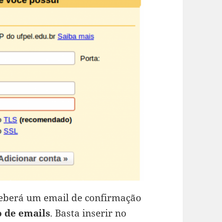
ceberá um e­mail de confirmação
 de e­mails
. Basta inserir no