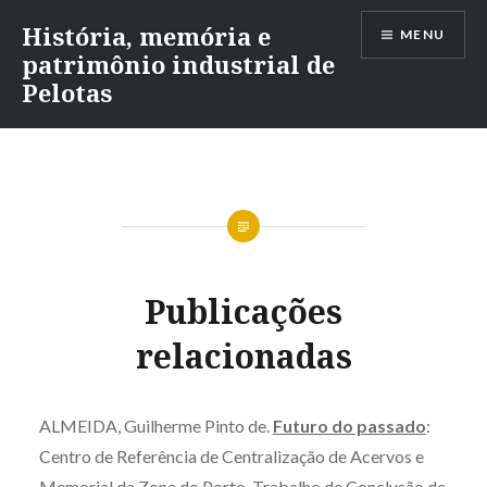
Ir
História, memória e
MENU
para
patrimônio industrial de
conteúdo
Pelotas
Publicações
relacionadas
ALMEIDA, Guilherme Pinto de.
Futuro do passado
:
Centro de Referência de Centralização de Acervos e
Memorial da Zona do Porto. Trabalho de Conclusão de