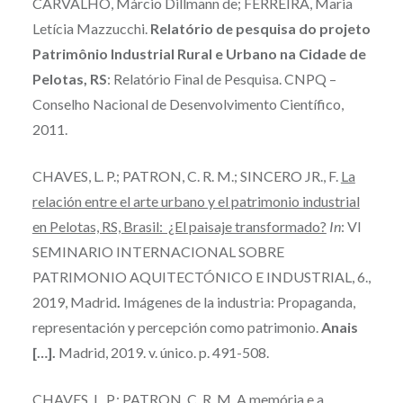
CARVALHO, Márcio Dillmann de; FERREIRA, Maria
Letícia Mazzucchi.
Relatório de pesquisa do projeto
Patrimônio Industrial Rural e Urbano na Cidade de
Pelotas, RS
: Relatório Final de Pesquisa. CNPQ –
Conselho Nacional de Desenvolvimento Científico,
2011.
CHAVES, L. P.; PATRON, C. R. M.; SINCERO JR., F.
La
relación entre el arte urbano y el patrimonio industrial
en Pelotas, RS, Brasil: ¿El paisaje transformado?
In
: VI
SEMINARIO INTERNACIONAL SOBRE
PATRIMONIO AQUITECTÓNICO E INDUSTRIAL, 6.,
2019, Madrid
.
Imágenes de la industria: Propaganda,
representación y percepción como patrimonio.
Anais
[…].
Madrid, 2019. v. único. p. 491-508.
CHAVES, L. P.; PATRON, C. R. M. A memória e a