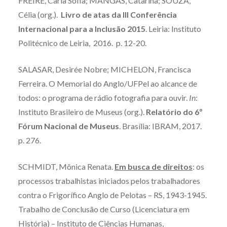
FREIRE, Carla Sofia; MANGAS, Catarina; SOUZA,
Célia (org.).
Livro de atas da III Conferência
Internacional para a Inclusão 2015
. Leiria: Instituto
Politécnico de Leiria, 2016. p. 12-20.
SALASAR, Desirée Nobre; MICHELON, Francisca
Ferreira. O Memorial do Anglo/UFPel ao alcance de
todos: o programa de rádio fotografia para ouvir.
In
:
Instituto Brasileiro de Museus (org.).
Relatório do 6º
Fórum Nacional de Museus
. Brasília: IBRAM, 2017.
p. 276.
SCHMIDT, Mônica Renata.
Em busca de direitos
: os
processos trabalhistas iniciados pelos trabalhadores
contra o Frigorífico Anglo de Pelotas – RS, 1943-1945.
Trabalho de Conclusão de Curso (Licenciatura em
História) – Instituto de Ciências Humanas,