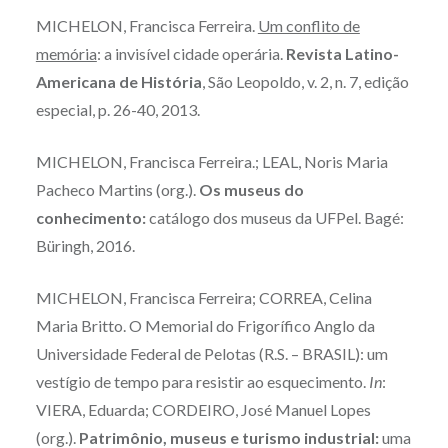
MICHELON, Francisca Ferreira.
Um conflito de
memória
: a invisível cidade operária.
Revista Latino-
Americana de História
, São Leopoldo, v. 2, n. 7, edição
especial, p. 26-40, 2013.
MICHELON, Francisca Ferreira.; LEAL, Noris Maria
Pacheco Martins (org.).
Os museus do
conhecimento:
catálogo dos museus da UFPel. Bagé:
Büringh, 2016.
MICHELON, Francisca Ferreira; CORREA, Celina
Maria Britto. O Memorial do Frigorífico Anglo da
Universidade Federal de Pelotas (R.S. – BRASIL): um
vestígio de tempo para resistir ao esquecimento.
In
:
VIERA, Eduarda; CORDEIRO, José Manuel Lopes
(org.).
Patrimônio, museus e turismo industrial:
uma