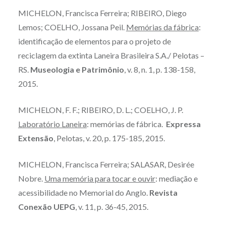
MICHELON, Francisca Ferreira; RIBEIRO, Diego
Lemos; COELHO, Jossana Peil.
Memórias da fábrica
:
identificação de elementos para o projeto de
reciclagem da extinta Laneira Brasileira S.A./ Pelotas –
RS.
Museologia e Patrimônio
, v. 8, n. 1, p. 138-158,
2015.
MICHELON, F. F.; RIBEIRO, D. L.; COELHO, J. P.
Laboratório Laneira
: memórias de fábrica.
Expressa
Extensão
, Pelotas, v. 20, p. 175-185, 2015.
MICHELON, Francisca Ferreira; SALASAR, Desirée
Nobre.
Uma memória para tocar e ouvir
: mediação e
acessibilidade no Memorial do Anglo.
Revista
Conexão UEPG
, v. 11, p. 36-45, 2015.