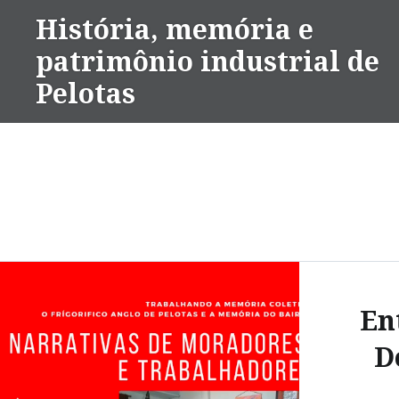
Ir
História, memória e
para
patrimônio industrial de
conteúdo
Pelotas
En
D