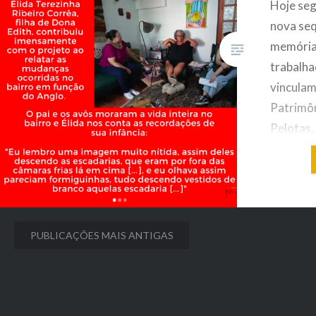
Hoje se
nova seq
memórias
trabalh
vinculam
Patrimôn
Pelotas
apresen
Élida, fi
seu Fran
para o pr
Navegação
memória
PUBLICAÇÕES MAIS ANTIGAS
bairro…
por
posts