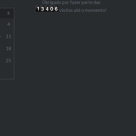
Obrigado por fazer parte das
visítas até o momento!
S
4
0
11
7
18
4
25