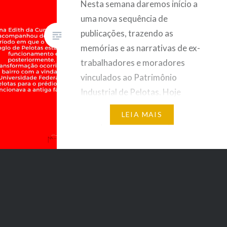
Nesta semana daremos início a
uma nova sequência de
publicações, trazendo as
memórias e as narrativas de ex-
trabalhadores e moradores
vinculados ao Patrimônio
Industrial de Pelotas. Hoje
apresentamos a vocês dona
LEIA MAIS
Edith, nascida em 1934, morou
toda sua vida próximo ao antigo
Frigorífico Anglo. Acompanhou
de perto as transformações
ocorridas no bairro após o
fechamento…