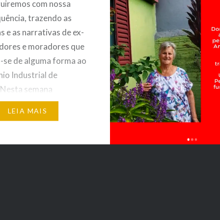
guiremos com nossa
uência, trazendo as
 e as narrativas de ex-
adores e moradores que
-se de alguma forma ao
io Industrial de
. Nesta semana
tamos a vocês dona
LEIA MAIS
lha de dona Edith e de
cisco, que contribuiu
ojeto a partir de suas
s como moradora do