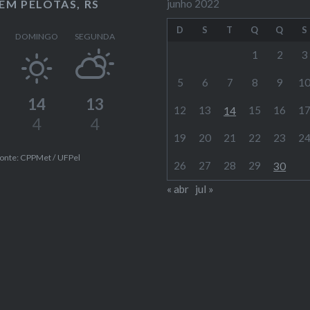
EM PELOTAS, RS
junho 2022
D
S
T
Q
Q
S
DOMINGO
SEGUNDA
1
2
3
5
6
7
8
9
1
14
13
12
13
15
16
1
14
4
4
19
20
21
22
23
2
onte: CPPMet / UFPel
26
27
28
29
30
« abr
jul »