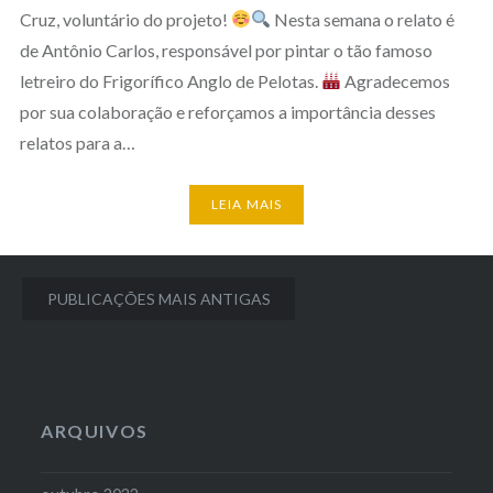
Cruz, voluntário do projeto!
Nesta semana o relato é
de Antônio Carlos, responsável por pintar o tão famoso
letreiro do Frigorífico Anglo de Pelotas.
Agradecemos
por sua colaboração e reforçamos a importância desses
relatos para a…
LEIA MAIS
Navegação
PUBLICAÇÕES MAIS ANTIGAS
por
posts
ARQUIVOS