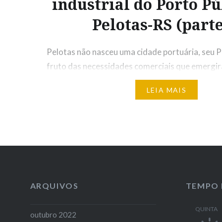
industrial do Porto Pú
Pelotas-RS (parte
Pelotas não nasceu uma cidade portuária, seu P
fruto das necessidades comerciais que emergir
Ao longo do século XIX, a urbe possuía um siste
LEIA MAIS
charqueadas – e outros produtos- que escoavam
fluviais, suas mercadorias através de trapiches 
processo de encampação dos portos pelo Esta
ARQUIVOS
TEMPO 
QUINTA
outubro 2022