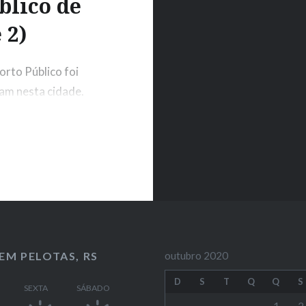
blico de
 2)
orto Público foi
am nesta cidade.
ma industrial de
, via redes
particulares. O
do na…
EM PELOTAS, RS
outubro 2020
D
S
T
Q
Q
S
SEXTA
SÁBADO
1
2