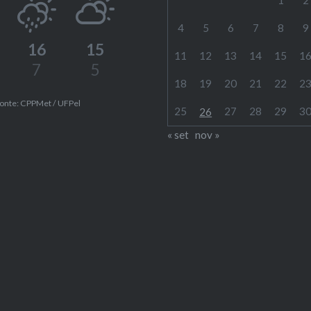
4
5
6
7
8
9
16
15
11
12
13
14
15
1
7
5
18
19
20
21
22
2
onte: CPPMet / UFPel
25
27
28
29
3
26
« set
nov »