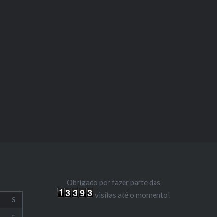
Obrigado por fazer parte das
visítas até o momento!
S
3