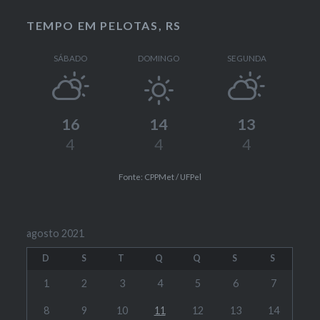
TEMPO EM PELOTAS, RS
SÁBADO
DOMINGO
SEGUNDA
16
14
13
4
4
4
Fonte: CPPMet / UFPel
agosto 2021
D
S
T
Q
Q
S
S
1
2
3
4
5
6
7
8
9
10
11
12
13
14