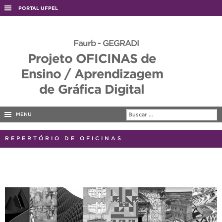
PORTAL UFPEL
ACESSO À INFORMAÇÃO
Faurb - GEGRADI
AUDITORIA
Projeto OFICINAS de
COBALTO
Ensino / Aprendizagem
CONCURSOS
de Gráfica Digital
EDITAIS
INTERNACIONAL
MENU
OUVIDORIA
REPERTÓRIO DE OFICINAS
PORTARIAS
TELEFONES