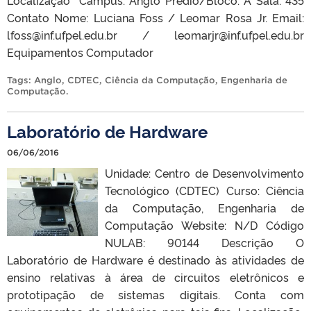
Localização Campus: Anglo Prédio/Bloco: A Sala: 435
Contato Nome: Luciana Foss / Leomar Rosa Jr. Email:
lfoss@inf.ufpel.edu.br / leomarjr@inf.ufpel.edu.br
Equipamentos Computador
Tags:
Anglo
,
CDTEC
,
Ciência da Computação
,
Engenharia de
Computação
.
Laboratório de Hardware
06/06/2016
Unidade: Centro de Desenvolvimento
Tecnológico (CDTEC) Curso: Ciência
da Computação, Engenharia de
Computação Website: N/D Código
NULAB: 90144 Descrição O
Laboratório de Hardware é destinado às atividades de
ensino relativas à área de circuitos eletrônicos e
prototipação de sistemas digitais. Conta com