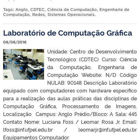
Tags:
Anglo
,
CDTEC
,
Ciência da Computação
,
Engenharia de
Computação
,
Redes
,
Sistemas Operacionais
.
Laboratório de Computação Gráfica
06/06/2016
Unidade: Centro de Desenvolvimento
Tecnológico (CDTEC) Curso: Ciência
da Computação, Engenharia de
Computação Website: N/D Código
NULAB: 90148 Descrição Laboratório
equipado com computadores com hardware específico
para a realização das aulas práticas das disciplinas de
Computação Gráfica, Processamento de Imagens.
Localização Campus: Anglo Prédio/Bloco: A Sala: 445
Contato Nome: Luciana Foss / Leomar Rosa Jr. Email:
lfoss@inf.ufpel.edu.br / leomarjr@inf.ufpel.edu.br
Equipamentos Computador