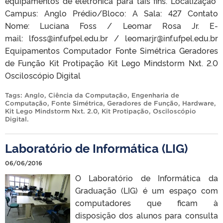
equipamentos de eletrônica para tais fins. Localização
Campus: Anglo Prédio/Bloco: A Sala: 427 Contato
Nome: Luciana Foss / Leomar Rosa Jr. E-
mail: lfoss@inf.ufpel.edu.br / leomarjr@inf.ufpel.edu.br
Equipamentos Computador Fonte Simétrica Geradores
de Função Kit Protipação Kit Lego Mindstorm Nxt. 2.0
Osciloscópio Digital
Tags:
Anglo
,
Ciência da Computação
,
Engenharia de
Computação
,
Fonte Simétrica
,
Geradores de Função
,
Hardware
,
Kit Lego Mindstorm Nxt. 2.0
,
Kit Protipação
,
Osciloscópio
Digital
.
Laboratório de Informática (LIG)
06/06/2016
O Laboratório de Informática da
Graduação (LIG) é um espaço com
computadores que ficam à
disposição dos alunos para consulta