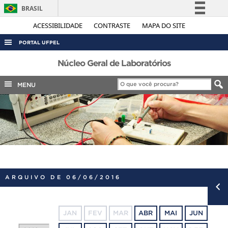
BRASIL
Simplifique!
ACESSIBILIDADE
CONTRASTE
MAPA DO SITE
Comunica BR
PORTAL UFPEL
Participe
ACESSO À INFORMAÇÃO
Núcleo Geral de Laboratórios
Acesso à informação
AUDITORIA
MENU
Legislação
COBALTO
Canais
CONCURSOS
EDITAIS
INTERNACIONAL
OUVIDORIA
ARQUIVO DE 06/06/2016
PORTARIAS
TELEFONES
JAN
FEV
MAR
ABR
MAI
JUN