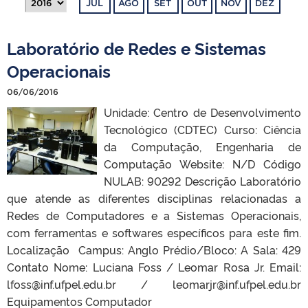
JUL
AGO
SET
OUT
NOV
DEZ
Laboratório de Redes e Sistemas
Operacionais
06/06/2016
Unidade: Centro de Desenvolvimento
Tecnológico (CDTEC) Curso: Ciência
da Computação, Engenharia de
Computação Website: N/D Código
NULAB: 90292 Descrição Laboratório
que atende as diferentes disciplinas relacionadas a
Redes de Computadores e a Sistemas Operacionais,
com ferramentas e softwares específicos para este fim.
Localização Campus: Anglo Prédio/Bloco: A Sala: 429
Contato Nome: Luciana Foss / Leomar Rosa Jr. Email:
lfoss@inf.ufpel.edu.br / leomarjr@inf.ufpel.edu.br
Equipamentos Computador