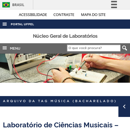
BRASIL
Simplifique!
ACESSIBILIDADE
CONTRASTE
MAPA DO SITE
Comunica BR
PORTAL UFPEL
Participe
ACESSO À INFORMAÇÃO
Núcleo Geral de Laboratórios
Acesso à informação
AUDITORIA
MENU
Legislação
COBALTO
Canais
CONCURSOS
EDITAIS
INTERNACIONAL
OUVIDORIA
ARQUIVO DA TAG MÚSICA (BACHARELADO)
PORTARIAS
TELEFONES
Laboratório de Ciências Musicais –