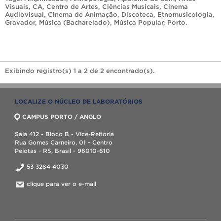
Visuais
,
CA
,
Centro de Artes
,
Ciências Musicais
,
Cinema
Audiovisual
,
Cinema de Animação
,
Discoteca
,
Etnomusicologia
,
Gravador
,
Música (Bacharelado)
,
Música Popular
,
Porto
.
Exibindo registro(s) 1 a 2 de 2 encontrado(s).
LOCALIZE O NÚCLEO DE LABORATÓRIOS
CAMPUS PORTO / ANGLO
Sala 412 - Bloco B - Vice-Reitoria
Rua Gomes Carneiro, 01 - Centro
Pelotas - RS, Brasil - 96010-610
53 3284 4030
clique para ver o e-mail