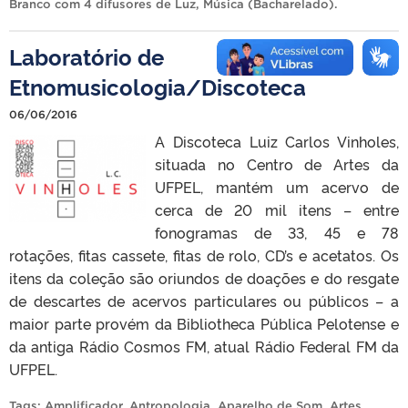
Branco com 4 difusores de Luz
,
Música (Bacharelado)
.
Laboratório de
Etnomusicologia/Discoteca
06/06/2016
A Discoteca Luiz Carlos Vinholes,
situada no Centro de Artes da
UFPEL, mantém um acervo de
cerca de 20 mil itens – entre
fonogramas de 33, 45 e 78
rotações, fitas cassete, fitas de rolo, CD’s e acetatos. Os
itens da coleção são oriundos de doações e do resgate
de descartes de acervos particulares ou públicos – a
maior parte provém da Bibliotheca Pública Pelotense e
da antiga Rádio Cosmos FM, atual Rádio Federal FM da
UFPEL.
Tags:
Amplificador
,
Antropologia
,
Aparelho de Som
,
Artes