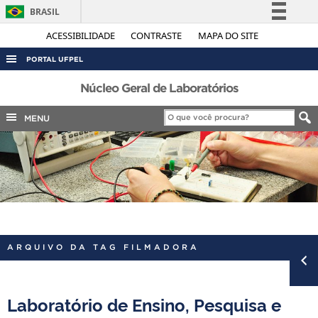
BRASIL
Simplifique!
ACESSIBILIDADE
CONTRASTE
MAPA DO SITE
Comunica BR
PORTAL UFPEL
Participe
ACESSO À INFORMAÇÃO
Núcleo Geral de Laboratórios
Acesso à informação
AUDITORIA
MENU
Legislação
COBALTO
Canais
CONCURSOS
EDITAIS
INTERNACIONAL
OUVIDORIA
ARQUIVO DA TAG FILMADORA
PORTARIAS
TELEFONES
Laboratório de Ensino, Pesquisa e