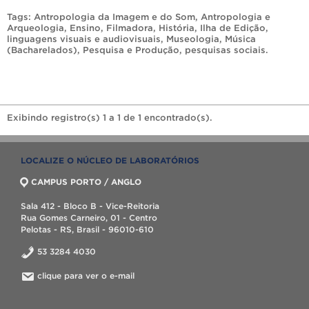
Tags:
Antropologia da Imagem e do Som
,
Antropologia e
Arqueologia
,
Ensino
,
Filmadora
,
História
,
Ilha de Edição
,
linguagens visuais e audiovisuais
,
Museologia
,
Música
(Bacharelados)
,
Pesquisa e Produção
,
pesquisas sociais
.
Exibindo registro(s) 1 a 1 de 1 encontrado(s).
LOCALIZE O NÚCLEO DE LABORATÓRIOS
CAMPUS PORTO / ANGLO
Sala 412 - Bloco B - Vice-Reitoria
Rua Gomes Carneiro, 01 - Centro
Pelotas - RS, Brasil - 96010-610
53 3284 4030
clique para ver o e-mail